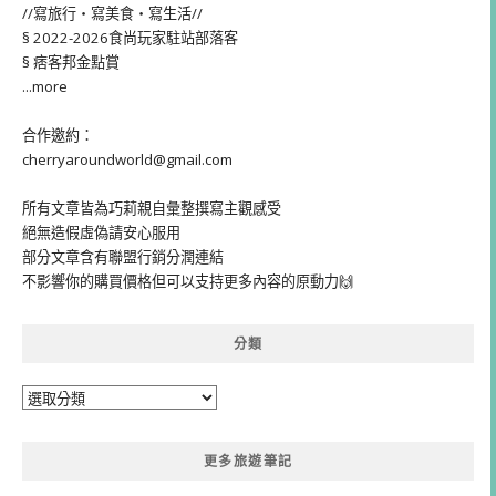
//寫旅行・寫美食・寫生活//
§ 2022-2026食尚玩家駐站部落客
§ 痞客邦金點賞
...more
合作邀約：
cherryaroundworld@gmail.com
所有文章皆為巧莉親自彙整撰寫主觀感受
絕無造假虛偽請安心服用
部分文章含有聯盟行銷分潤連結
不影響你的購買價格但可以支持更多內容的原動力🙌
分類
分
類
更多旅遊筆記