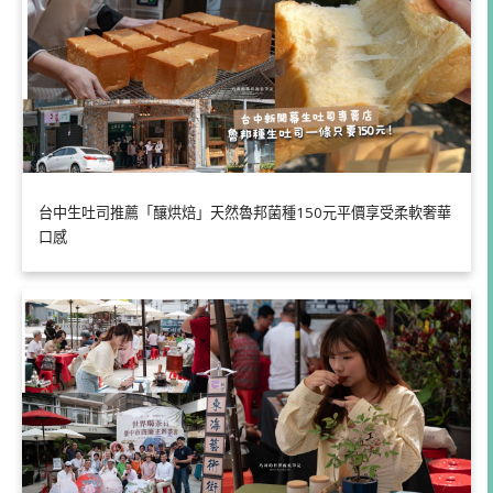
台中生吐司推薦「釀烘焙」天然魯邦菌種150元平價享受柔軟奢華
口感