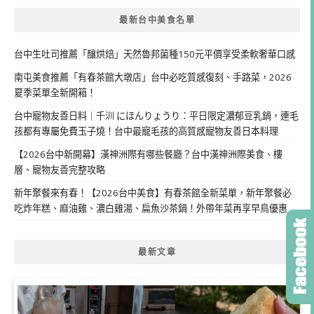
最新台中美食名單
台中生吐司推薦「釀烘焙」天然魯邦菌種150元平價享受柔軟奢華口感
南屯美食推薦「有春茶館大墩店」台中必吃質感復刻、手路菜，2026
夏季菜單全新開箱！
台中寵物友善日料｜千汌 にほんりょうり：平日限定濃郁豆乳鍋，連毛
孩都有專屬免費玉子燒！台中最寵毛孩的高質感寵物友善日本料理
【2026台中新開幕】漢神洲際有哪些餐廳？台中漢神洲際美食、樓
層、寵物友善完整攻略
新年聚餐來有春！【2026台中美食】有春茶館全新菜單，新年聚餐必
吃炸年糕、麻油雞、濃白雞湯、扁魚沙茶鍋！外帶年菜再享早鳥優惠
最新文章