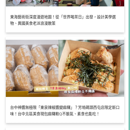
東海藝術街深度漫遊地圖！從「世界喝茶日」出發，設計美學選
物、異國美食老派浪漫散策
台中神醬無極限「東泉辣椒醬變麻糬」？芳塢碼頭西屯店限定新口
味！台中北區美食現包麻糬軟Q不脹氣、素食也能吃！