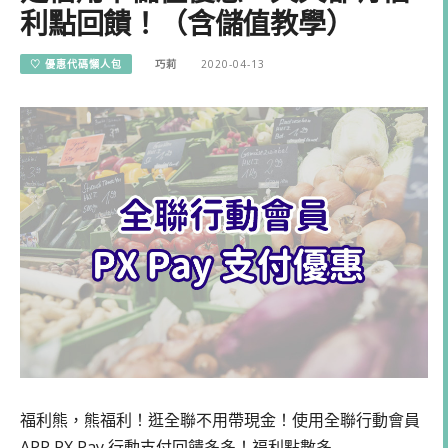
利點回饋！（含儲值教學）
♡ 優惠代碼懶人包
巧莉
2020-04-13
福利熊，熊福利！逛全聯不用帶現金！使用全聯行動會員
APP PX Pay 行動支付回饋多多！福利點數多…