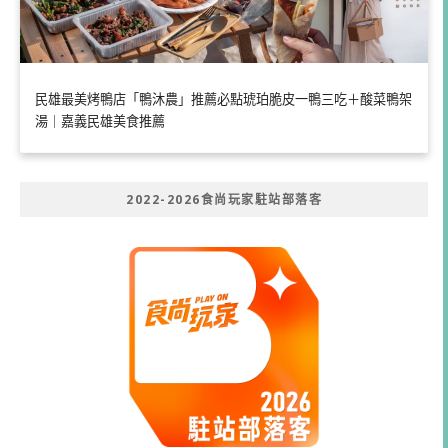
民雄最美烤鴨店「鴨沐農」推薦必點琥珀脆皮一鴨三吃＋酸菜鴨架
湯｜嘉義民雄美食推薦
2022-2026食尚玩家駐站部落客