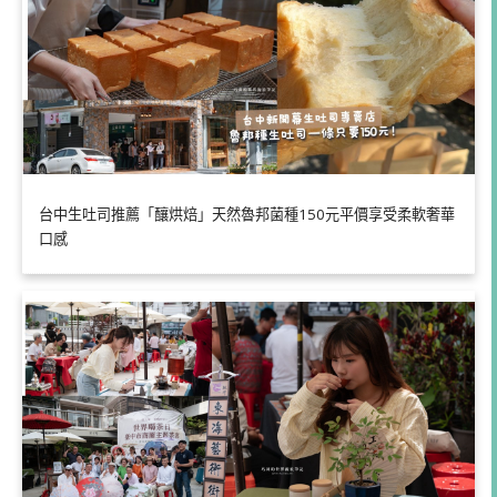
台中生吐司推薦「釀烘焙」天然魯邦菌種150元平價享受柔軟奢華
口感