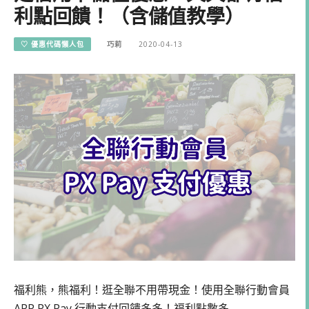
利點回饋！（含儲值教學）
♡ 優惠代碼懶人包
巧莉
2020-04-13
福利熊，熊福利！逛全聯不用帶現金！使用全聯行動會員
APP PX Pay 行動支付回饋多多！福利點數多…