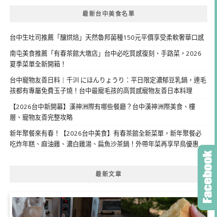
最新台中美食名單
台中生吐司推薦「釀烘焙」天然魯邦菌種150元平價享受柔軟奢華口感
南屯美食推薦「有春茶館大墩店」台中必吃質感復刻、手路菜，2026
夏季菜單全新開箱！
台中寵物友善日料｜千汌 にほんりょうり：平日限定濃郁豆乳鍋，連毛
孩都有專屬免費玉子燒！台中最寵毛孩的高質感寵物友善日本料理
【2026台中新開幕】漢神洲際有哪些餐廳？台中漢神洲際美食、樓
層、寵物友善完整攻略
新年聚餐來有春！【2026台中美食】有春茶館全新菜單，新年聚餐必
吃炸年糕、麻油雞、濃白雞湯、扁魚沙茶鍋！外帶年菜再享早鳥優惠
最新文章