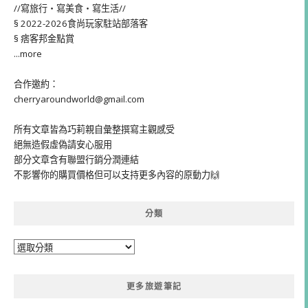
//寫旅行・寫美食・寫生活//
§ 2022-2026食尚玩家駐站部落客
§ 痞客邦金點賞
...more
合作邀約：
cherryaroundworld@gmail.com
所有文章皆為巧莉親自彙整撰寫主觀感受
絕無造假虛偽請安心服用
部分文章含有聯盟行銷分潤連結
不影響你的購買價格但可以支持更多內容的原動力🙌
分類
分
類
更多旅遊筆記