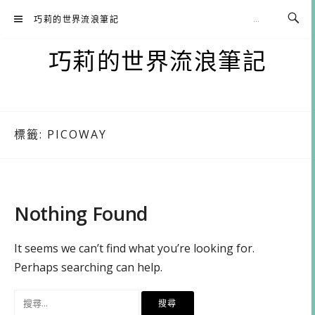
Skip
巧莉的世界流浪筆記
to
content
巧莉的世界流浪筆記
標籤:
PICOWAY
Nothing Found
It seems we can’t find what you’re looking for.
Perhaps searching can help.
搜
尋