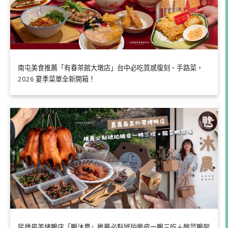
南屯美食推薦「有春茶館大墩店」台中必吃質感復刻、手路菜，
2026 夏季菜單全新開箱！
民雄最美烤鴨店「鴨沐農」推薦必點琥珀脆皮一鴨三吃＋酸菜鴨架