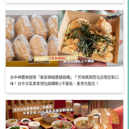
台中神醬無極限「東泉辣椒醬變麻糬」？芳塢碼頭西屯店限定新口
味！台中北區美食現包麻糬軟Q不脹氣、素食也能吃！