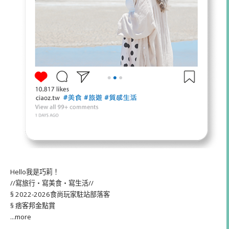
Hello我是巧莉！
//寫旅行・寫美食・寫生活//
§ 2022-2026食尚玩家駐站部落客
§ 痞客邦金點賞
...more