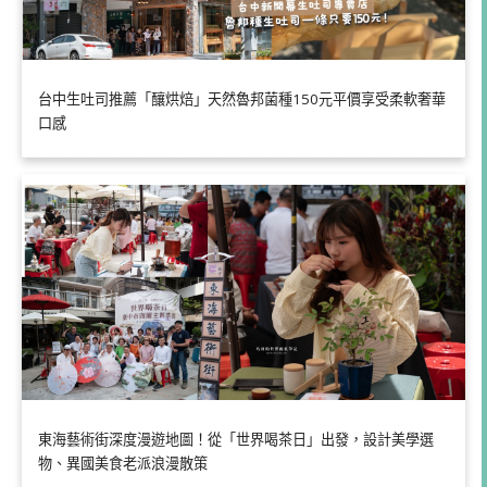
台中生吐司推薦「釀烘焙」天然魯邦菌種150元平價享受柔軟奢華
口感
東海藝術街深度漫遊地圖！從「世界喝茶日」出發，設計美學選
物、異國美食老派浪漫散策