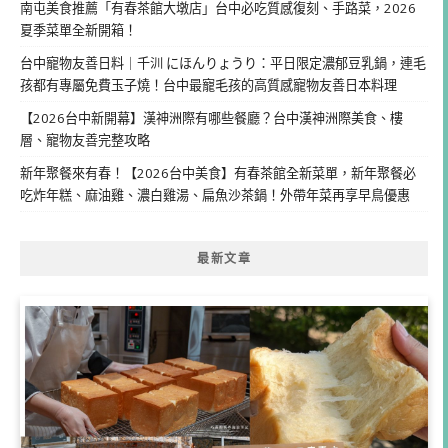
南屯美食推薦「有春茶館大墩店」台中必吃質感復刻、手路菜，2026
夏季菜單全新開箱！
台中寵物友善日料｜千汌 にほんりょうり：平日限定濃郁豆乳鍋，連毛
孩都有專屬免費玉子燒！台中最寵毛孩的高質感寵物友善日本料理
【2026台中新開幕】漢神洲際有哪些餐廳？台中漢神洲際美食、樓
層、寵物友善完整攻略
新年聚餐來有春！【2026台中美食】有春茶館全新菜單，新年聚餐必
吃炸年糕、麻油雞、濃白雞湯、扁魚沙茶鍋！外帶年菜再享早鳥優惠
最新文章