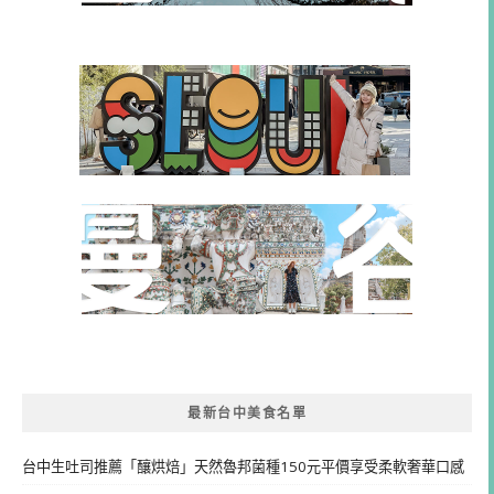
最新台中美食名單
台中生吐司推薦「釀烘焙」天然魯邦菌種150元平價享受柔軟奢華口感