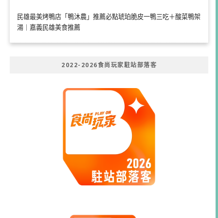
民雄最美烤鴨店「鴨沐農」推薦必點琥珀脆皮一鴨三吃＋酸菜鴨架
湯｜嘉義民雄美食推薦
2022-2026食尚玩家駐站部落客