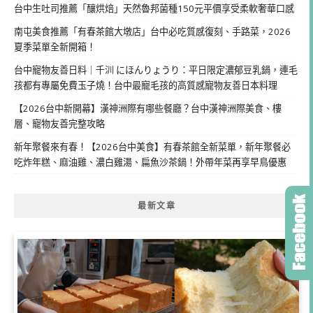
台中生吐司推薦「釀烘焙」天然魯邦菌種150元平價享受柔軟奢華口感
南屯美食推薦「有春茶館大墩店」台中必吃質感復刻、手路菜，2026
夏季菜單全新開箱！
台中寵物友善日料｜千汌 にほんりょうり：平日限定濃郁豆乳鍋，連毛
孩都有專屬免費玉子燒！台中最寵毛孩的高質感寵物友善日本料理
【2026台中新開幕】漢神洲際有哪些餐廳？台中漢神洲際美食、樓
層、寵物友善完整攻略
新年聚餐來有春！【2026台中美食】有春茶館全新菜單，新年聚餐必
吃炸年糕、麻油雞、濃白雞湯、扁魚沙茶鍋！外帶年菜再享早鳥優惠
最新文章