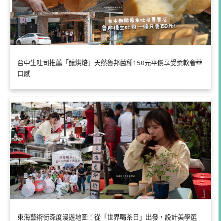
台中生吐司推薦「釀烘焙」天然魯邦菌種150元平價享受柔軟奢華
口感
東海藝術街深度漫遊地圖！從「世界喝茶日」出發，設計美學選