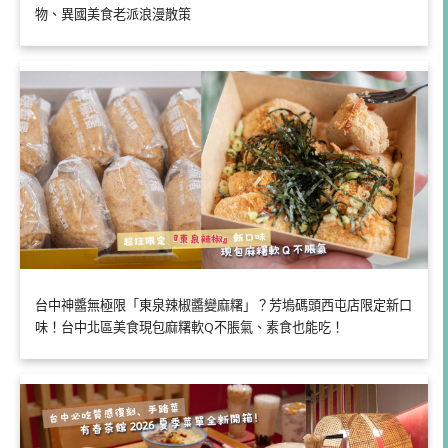
物、異國美食老派浪漫散策
台中神醬無極限「東泉辣椒醬變麻糬」？芳塢碼頭西屯店限定新口
味！台中北區美食現包麻糬軟Q不脹氣、素食也能吃！