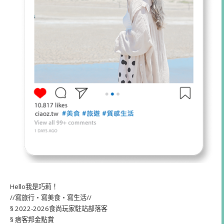
Hello我是巧莉！
//寫旅行・寫美食・寫生活//
§ 2022-2026食尚玩家駐站部落客
§ 痞客邦金點賞