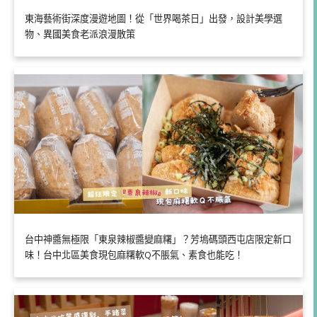
東海藝術街深度漫遊地圖！從「世界喝茶日」出發，設計美學選
物、異國美食老派浪漫散策
台中神醬無極限「東泉辣椒醬變麻糬」？芳塢碼頭西屯店限定新口
味！台中北區美食現包麻糬軟Q不脹氣、素食也能吃！