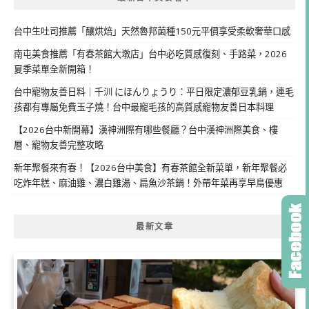
台中生吐司推薦「釀烘焙」天然魯邦菌種150元平價享受柔軟奢華口感
南屯美食推薦「有春茶館大墩店」台中必吃質感復刻、手路菜，2026
夏季菜單全新開箱！
台中寵物友善日料｜千汌 にほんりょうり：平日限定濃郁豆乳鍋，連毛
孩都有專屬免費玉子燒！台中最寵毛孩的高質感寵物友善日本料理
【2026台中新開幕】漢神洲際有哪些餐廳？台中漢神洲際美食、樓
層、寵物友善完整攻略
新年聚餐來有春！【2026台中美食】有春茶館全新菜單，新年聚餐必
吃炸年糕、麻油雞、濃白雞湯、扁魚沙茶鍋！外帶年菜再享早鳥優惠
最新文章