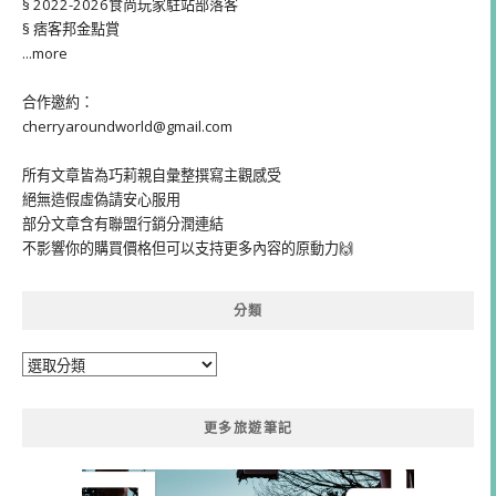
§ 2022-2026食尚玩家駐站部落客
§ 痞客邦金點賞
...more
合作邀約：
cherryaroundworld@gmail.com
所有文章皆為巧莉親自彙整撰寫主觀感受
絕無造假虛偽請安心服用
部分文章含有聯盟行銷分潤連結
不影響你的購買價格但可以支持更多內容的原動力🙌
分類
分
類
更多旅遊筆記