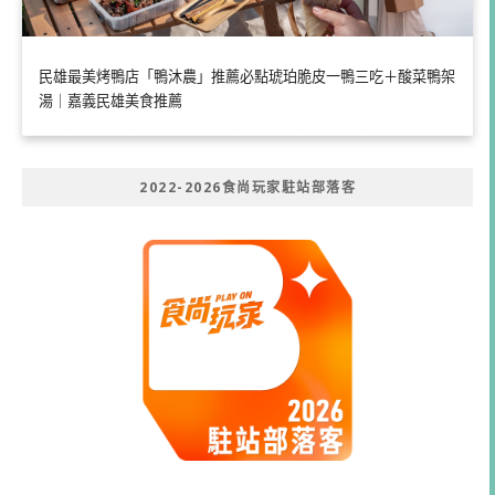
民雄最美烤鴨店「鴨沐農」推薦必點琥珀脆皮一鴨三吃＋酸菜鴨架
湯｜嘉義民雄美食推薦
2022-2026食尚玩家駐站部落客