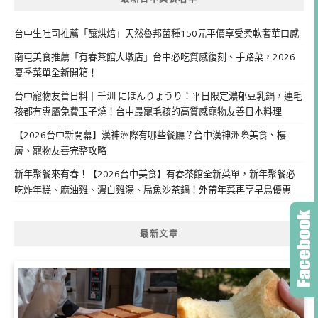
台中生吐司推薦「釀烘焙」天然魯邦菌種150元平價享受柔軟奢華口感
南屯美食推薦「有春茶館大墩店」台中必吃質感復刻、手路菜，2026
夏季菜單全新開箱！
台中寵物友善日料｜千汌 にほんりょうり：平日限定濃郁豆乳鍋，連毛
孩都有專屬免費玉子燒！台中最寵毛孩的高質感寵物友善日本料理
【2026台中新開幕】漢神洲際有哪些餐廳？台中漢神洲際美食、樓
層、寵物友善完整攻略
新年聚餐來有春！【2026台中美食】有春茶館全新菜單，新年聚餐必
吃炸年糕、麻油雞、濃白雞湯、扁魚沙茶鍋！外帶年菜再享早鳥優惠
最新文章