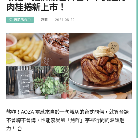
肉桂捲新上市！
♡ 巧莉吃台中
巧莉
2021-08-29
熬咋！AOZA 靈感來自於一句親切的台式問候，就算台語
不會聽不會講，也能感受到「熬咋」字裡行間的溫暖魅
力！ 台…