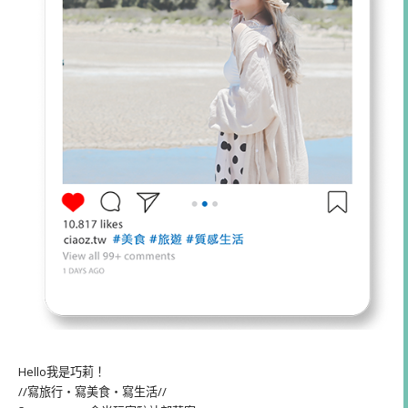
Hello我是巧莉！
//寫旅行・寫美食・寫生活//