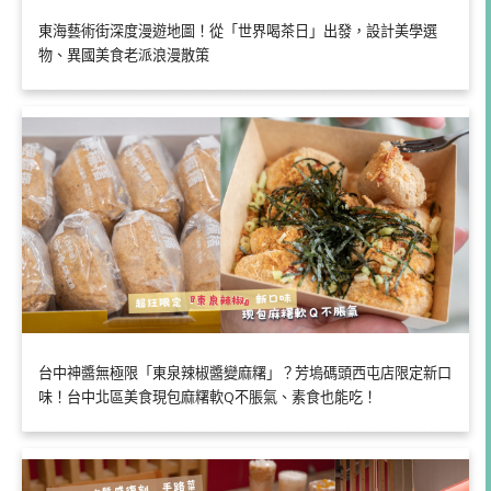
東海藝術街深度漫遊地圖！從「世界喝茶日」出發，設計美學選
物、異國美食老派浪漫散策
台中神醬無極限「東泉辣椒醬變麻糬」？芳塢碼頭西屯店限定新口
味！台中北區美食現包麻糬軟Q不脹氣、素食也能吃！