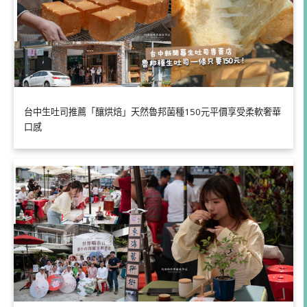
台中生吐司推薦「釀烘焙」天然魯邦菌種150元平價享受柔軟奢華
口感