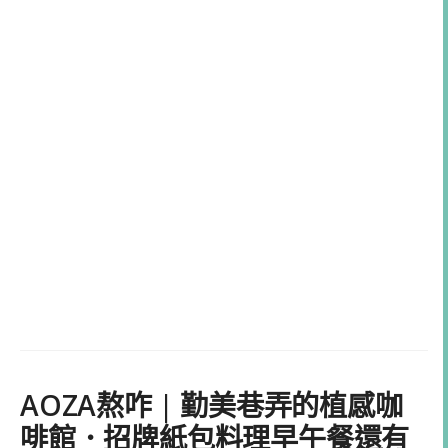
AOZA熬咋 | 勤美巷弄的植感咖
啡館．招牌紙包料理早午餐還有