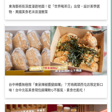
東海藝術街深度漫遊地圖！從「世界喝茶日」出發，設計美學選
物、異國美食老派浪漫散策
台中神醬無極限「東泉辣椒醬變麻糬」？芳塢碼頭西屯店限定新口
味！台中北區美食現包麻糬軟Q不脹氣、素食也能吃！