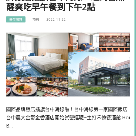
醒爽吃早午餐到下午2點
住宿開箱
巧莉
2022-11-22
國際品牌飯店插旗台中海線啦！台中海線第一家國際飯店
台中震大金鬱金香酒店開始試營運囉~主打禾憶餐酒館 Hoi
B…