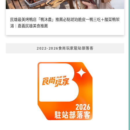
民雄最美烤鴨店「鴨沐農」推薦必點琥珀脆皮一鴨三吃＋酸菜鴨架
湯｜嘉義民雄美食推薦
2022-2026食尚玩家駐站部落客