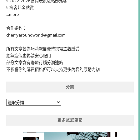
§ 2022-2026食尚玩家駐站部落客
§ 痞客邦金點賞
...more
合作邀約：
cherryaroundworld@gmail.com
所有文章皆為巧莉親自彙整撰寫主觀感受
絕無造假虛偽請安心服用
部分文章含有聯盟行銷分潤連結
不影響你的購買價格但可以支持更多內容的原動力🙌
分類
分
類
更多旅遊筆記