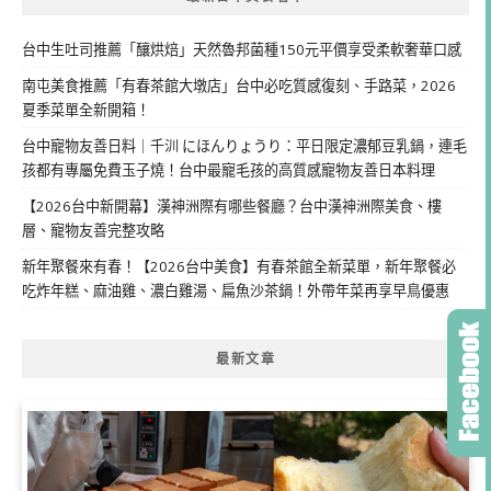
台中生吐司推薦「釀烘焙」天然魯邦菌種150元平價享受柔軟奢華口感
南屯美食推薦「有春茶館大墩店」台中必吃質感復刻、手路菜，2026
夏季菜單全新開箱！
台中寵物友善日料｜千汌 にほんりょうり：平日限定濃郁豆乳鍋，連毛
孩都有專屬免費玉子燒！台中最寵毛孩的高質感寵物友善日本料理
【2026台中新開幕】漢神洲際有哪些餐廳？台中漢神洲際美食、樓
層、寵物友善完整攻略
新年聚餐來有春！【2026台中美食】有春茶館全新菜單，新年聚餐必
吃炸年糕、麻油雞、濃白雞湯、扁魚沙茶鍋！外帶年菜再享早鳥優惠
最新文章