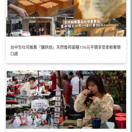
台中生吐司推薦「釀烘焙」天然魯邦菌種150元平價享受柔軟奢華
口感