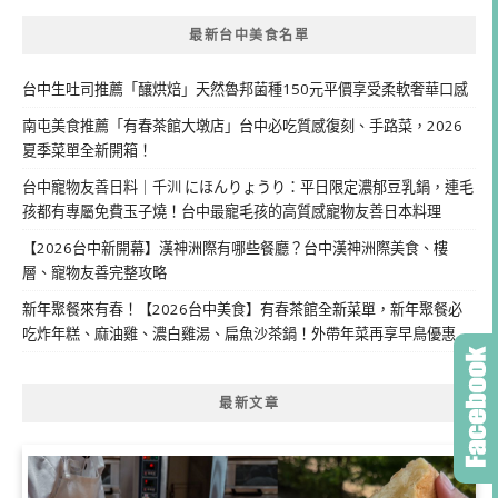
最新台中美食名單
台中生吐司推薦「釀烘焙」天然魯邦菌種150元平價享受柔軟奢華口感
南屯美食推薦「有春茶館大墩店」台中必吃質感復刻、手路菜，2026
夏季菜單全新開箱！
台中寵物友善日料｜千汌 にほんりょうり：平日限定濃郁豆乳鍋，連毛
孩都有專屬免費玉子燒！台中最寵毛孩的高質感寵物友善日本料理
【2026台中新開幕】漢神洲際有哪些餐廳？台中漢神洲際美食、樓
層、寵物友善完整攻略
新年聚餐來有春！【2026台中美食】有春茶館全新菜單，新年聚餐必
吃炸年糕、麻油雞、濃白雞湯、扁魚沙茶鍋！外帶年菜再享早鳥優惠
最新文章