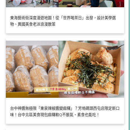
東海藝術街深度漫遊地圖！從「世界喝茶日」出發，設計美學選
物、異國美食老派浪漫散策
台中神醬無極限「東泉辣椒醬變麻糬」？芳塢碼頭西屯店限定新口
味！台中北區美食現包麻糬軟Q不脹氣、素食也能吃！