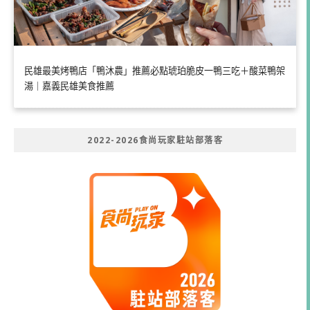
民雄最美烤鴨店「鴨沐農」推薦必點琥珀脆皮一鴨三吃＋酸菜鴨架
湯｜嘉義民雄美食推薦
2022-2026食尚玩家駐站部落客