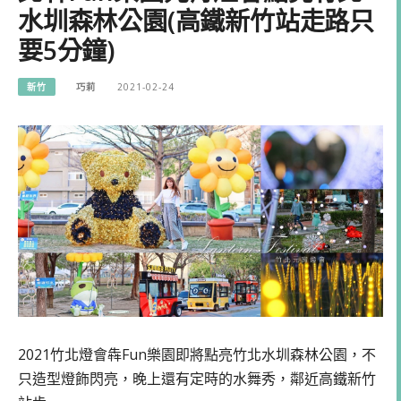
水圳森林公園(高鐵新竹站走路只
要5分鐘)
新竹
巧莉
2021-02-24
2021竹北燈會犇Fun樂園即將點亮竹北水圳森林公園，不
只造型燈飾閃亮，晚上還有定時的水舞秀，鄰近高鐵新竹