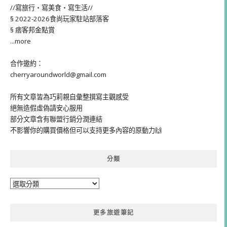
//寫旅行・寫美食・寫生活//
§ 2022-2026食尚玩家駐站部落客
§ 痞客邦金點賞
...more
合作邀約：
cherryaroundworld@gmail.com
所有文章皆為巧莉親自彙整撰寫主觀感受
絕無造假虛偽請安心服用
部分文章含有聯盟行銷分潤連結
不影響你的購買價格但可以支持更多內容的原動力🙌
分類
分
類
更多旅遊筆記