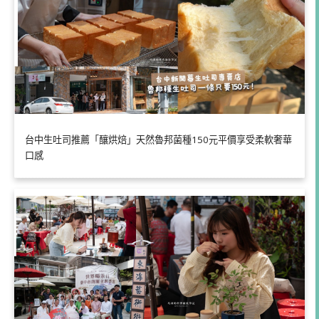
台中生吐司推薦「釀烘焙」天然魯邦菌種150元平價享受柔軟奢華
口感