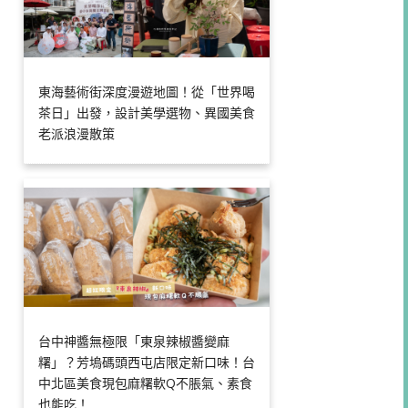
東海藝術街深度漫遊地圖！從「世界喝
茶日」出發，設計美學選物、異國美食
老派浪漫散策
台中神醬無極限「東泉辣椒醬變麻
糬」？芳塢碼頭西屯店限定新口味！台
中北區美食現包麻糬軟Q不脹氣、素食
也能吃！