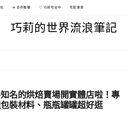
行社
✉ 合作聯繫
♡ 巧莉吃台中
宅配美食
巧莉的世界流浪筆記
路知名的烘焙賣場開實體店啦！專
種包裝材料、瓶瓶罐罐超好逛