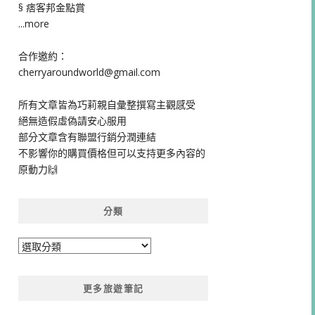
§ 痞客邦金點賞
...more
合作邀約：
cherryaroundworld@gmail.com
所有文章皆為巧莉親自彙整撰寫主觀感受
絕無造假虛偽請安心服用
部分文章含有聯盟行銷分潤連結
不影響你的購買價格但可以支持更多內容的
原動力🙌
分類
分
類
更多旅遊筆記