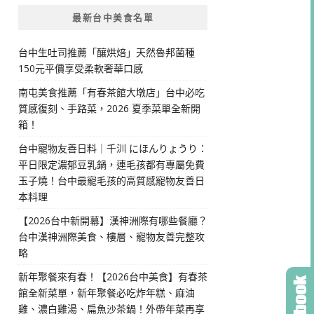
最新台中美食名單
台中生吐司推薦「釀烘焙」天然魯邦菌種
150元平價享受柔軟奢華口感
南屯美食推薦「有春茶館大墩店」台中必吃
質感復刻、手路菜，2026 夏季菜單全新開
箱！
台中寵物友善日料｜千汌 にほんりょうり：
平日限定濃郁豆乳鍋，連毛孩都有專屬免費
玉子燒！台中最寵毛孩的高質感寵物友善日
本料理
【2026台中新開幕】漢神洲際有哪些餐廳？
台中漢神洲際美食、樓層、寵物友善完整攻
略
新年聚餐來有春！【2026台中美食】有春茶
館全新菜單，新年聚餐必吃炸年糕、麻油
雞、濃白雞湯、扁魚沙茶鍋！外帶年菜再享