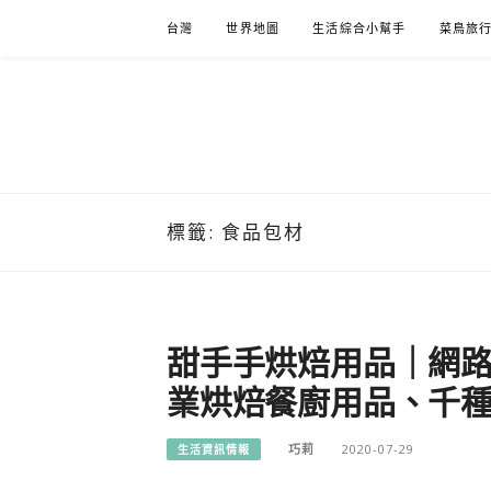
Skip
台灣
世界地圖
生活綜合小幫手
菜鳥旅
to
content
標籤:
食品包材
甜手手烘焙用品｜網
業烘焙餐廚用品、千
巧莉
2020-07-29
生活資訊情報