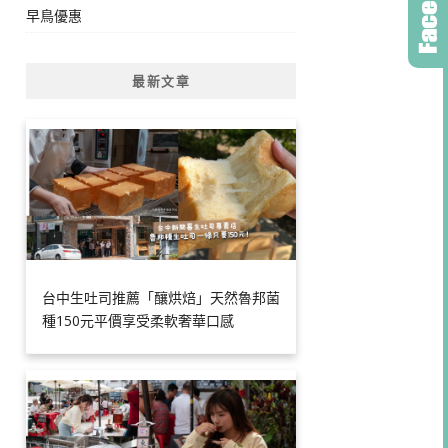
早鳥優惠
最新文章
台中生吐司推薦「釀烘焙」天然魯邦菌
種150元平價享受柔軟奢華口感