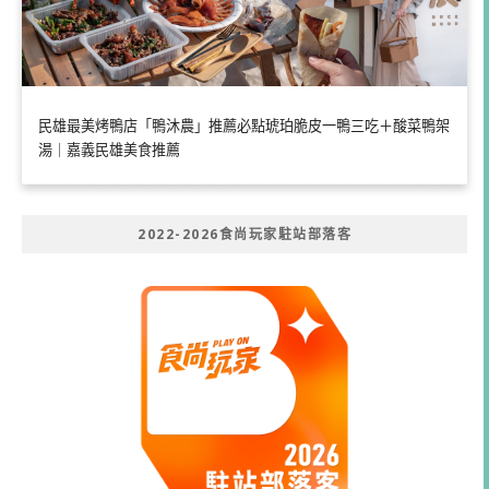
民雄最美烤鴨店「鴨沐農」推薦必點琥珀脆皮一鴨三吃＋酸菜鴨架
湯｜嘉義民雄美食推薦
2022-2026食尚玩家駐站部落客