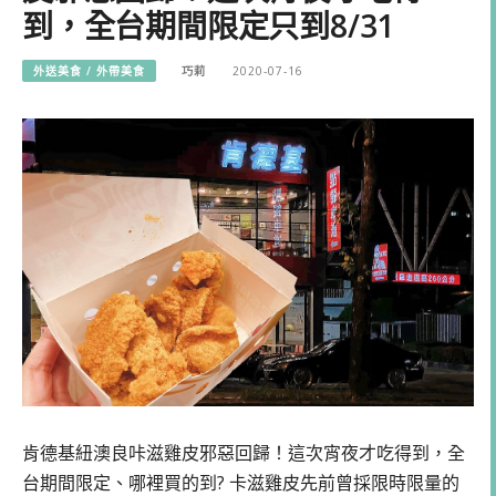
到，全台期間限定只到8/31
外送美食 / 外帶美食
巧莉
2020-07-16
肯德基紐澳良咔滋雞皮邪惡回歸！這次宵夜才吃得到，全
台期間限定、哪裡買的到? 卡滋雞皮先前曾採限時限量的