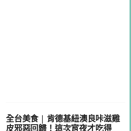
全台美食 | 肯德基紐澳良咔滋雞
皮邪惡回歸！這次宵夜才吃得