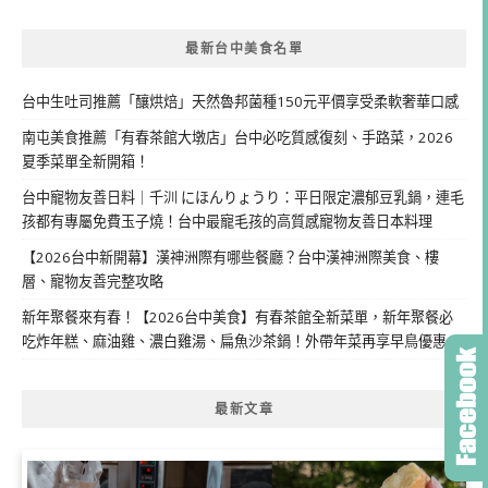
最新台中美食名單
台中生吐司推薦「釀烘焙」天然魯邦菌種150元平價享受柔軟奢華口感
南屯美食推薦「有春茶館大墩店」台中必吃質感復刻、手路菜，2026
夏季菜單全新開箱！
台中寵物友善日料｜千汌 にほんりょうり：平日限定濃郁豆乳鍋，連毛
孩都有專屬免費玉子燒！台中最寵毛孩的高質感寵物友善日本料理
【2026台中新開幕】漢神洲際有哪些餐廳？台中漢神洲際美食、樓
層、寵物友善完整攻略
新年聚餐來有春！【2026台中美食】有春茶館全新菜單，新年聚餐必
吃炸年糕、麻油雞、濃白雞湯、扁魚沙茶鍋！外帶年菜再享早鳥優惠
最新文章