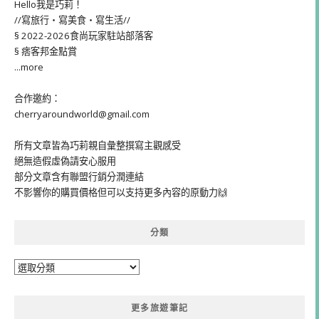
Hello我是巧莉！
//寫旅行・寫美食・寫生活//
§ 2022-2026食尚玩家駐站部落客
§ 痞客邦金點賞
...more
合作邀約：
cherryaroundworld@gmail.com
所有文章皆為巧莉親自彙整撰寫主觀感受
絕無造假虛偽請安心服用
部分文章含有聯盟行銷分潤連結
不影響你的購買價格但可以支持更多內容的原動力🙌
分類
分
類
更多旅遊筆記