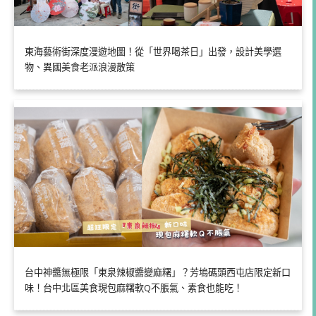
東海藝術街深度漫遊地圖！從「世界喝茶日」出發，設計美學選
物、異國美食老派浪漫散策
台中神醬無極限「東泉辣椒醬變麻糬」？芳塢碼頭西屯店限定新口
味！台中北區美食現包麻糬軟Q不脹氣、素食也能吃！