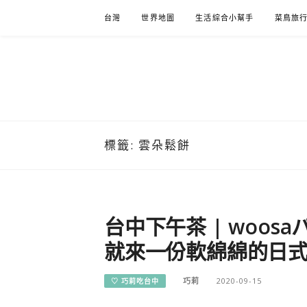
Skip
台灣
世界地圖
生活綜合小幫手
菜鳥旅
to
content
標籤:
雲朵鬆餅
台中下午茶 | woos
就來一份軟綿綿的日式雲
巧莉
2020-09-15
♡ 巧莉吃台中