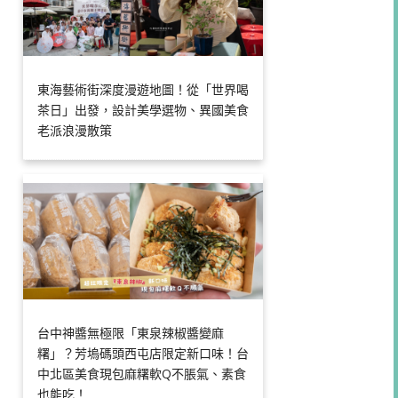
東海藝術街深度漫遊地圖！從「世界喝
茶日」出發，設計美學選物、異國美食
老派浪漫散策
台中神醬無極限「東泉辣椒醬變麻
糬」？芳塢碼頭西屯店限定新口味！台
中北區美食現包麻糬軟Q不脹氣、素食
也能吃！