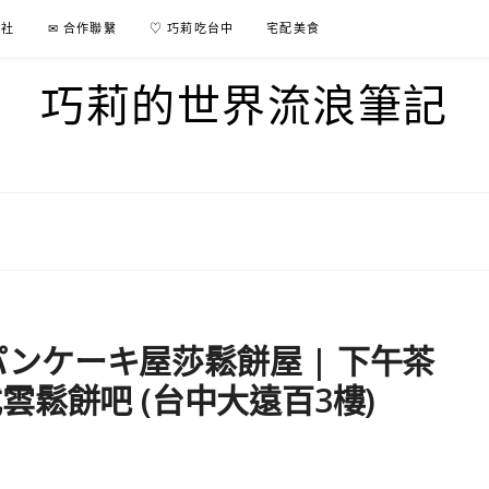
行社
✉ 合作聯繫
♡ 巧莉吃台中
宅配美食
巧莉的世界流浪筆記
aパンケーキ屋莎鬆餅屋 | 下午茶
鬆餅吧 (台中大遠百3樓)