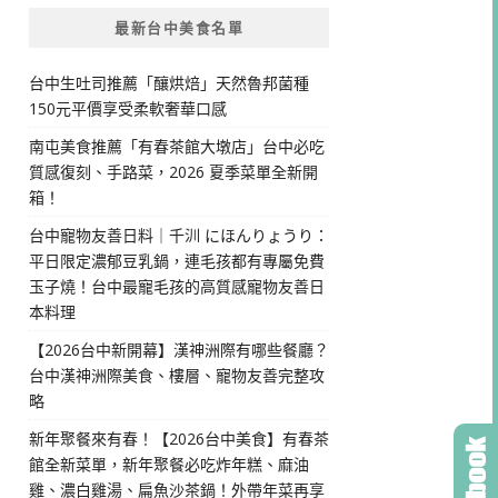
最新台中美食名單
台中生吐司推薦「釀烘焙」天然魯邦菌種
150元平價享受柔軟奢華口感
南屯美食推薦「有春茶館大墩店」台中必吃
質感復刻、手路菜，2026 夏季菜單全新開
箱！
台中寵物友善日料｜千汌 にほんりょうり：
平日限定濃郁豆乳鍋，連毛孩都有專屬免費
玉子燒！台中最寵毛孩的高質感寵物友善日
本料理
【2026台中新開幕】漢神洲際有哪些餐廳？
台中漢神洲際美食、樓層、寵物友善完整攻
略
新年聚餐來有春！【2026台中美食】有春茶
館全新菜單，新年聚餐必吃炸年糕、麻油
雞、濃白雞湯、扁魚沙茶鍋！外帶年菜再享