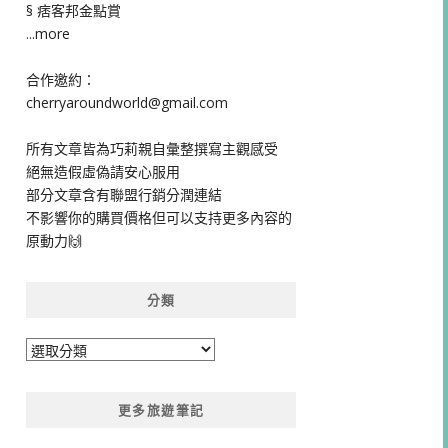
§ 痞客邦金點賞
...more
合作邀約：
cherryaroundworld@gmail.com
所有文章皆為巧莉親自彙整撰寫主觀感受
絕無造假虛偽請安心服用
部分文章含有聯盟行銷分潤連結
不影響你的購買價格但可以支持更多內容的
原動力🙌
分類
分
類
更多旅遊筆記