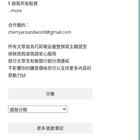
§ 痞客邦金點賞
...more
合作邀約：
cherryaroundworld@gmail.com
所有文章皆為巧莉親自彙整撰寫主觀感受
絕無造假虛偽請安心服用
部分文章含有聯盟行銷分潤連結
不影響你的購買價格但可以支持更多內容的
原動力🙌
分類
分
類
更多旅遊筆記