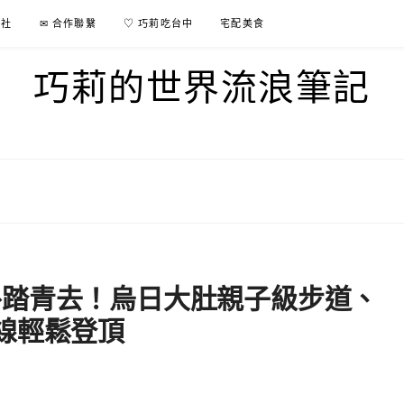
行社
✉ 合作聯繫
♡ 巧莉吃台中
宅配美食
巧莉的世界流浪筆記
外踏青去！烏日大肚親子級步道、
線輕鬆登頂