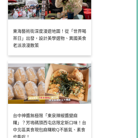
東海藝術街深度漫遊地圖！從「世界喝
茶日」出發，設計美學選物、異國美食
老派浪漫散策
台中神醬無極限「東泉辣椒醬變麻
糬」？芳塢碼頭西屯店限定新口味！台
中北區美食現包麻糬軟Q不脹氣、素食
也能吃！