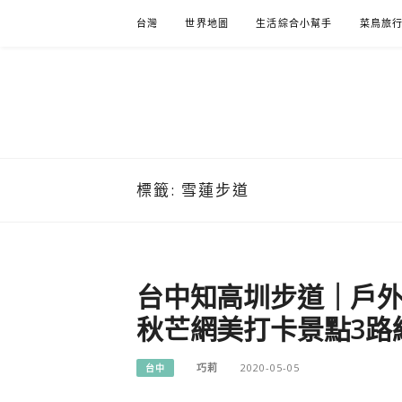
Skip
台灣
世界地圖
生活綜合小幫手
菜鳥旅
to
content
標籤:
雪蓮步道
台中知高圳步道｜戶
秋芒網美打卡景點3路
巧莉
2020-05-05
台中