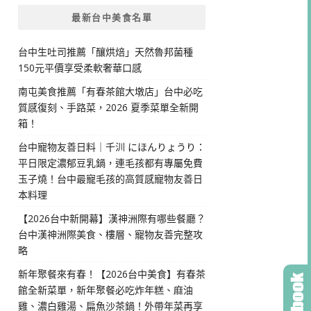
最新台中美食名單
台中生吐司推薦「釀烘焙」天然魯邦菌種
150元平價享受柔軟奢華口感
南屯美食推薦「有春茶館大墩店」台中必吃
質感復刻、手路菜，2026 夏季菜單全新開
箱！
台中寵物友善日料｜千汌 にほんりょうり：
平日限定濃郁豆乳鍋，連毛孩都有專屬免費
玉子燒！台中最寵毛孩的高質感寵物友善日
本料理
【2026台中新開幕】漢神洲際有哪些餐廳？
台中漢神洲際美食、樓層、寵物友善完整攻
略
新年聚餐來有春！【2026台中美食】有春茶
館全新菜單，新年聚餐必吃炸年糕、麻油
雞、濃白雞湯、扁魚沙茶鍋！外帶年菜再享