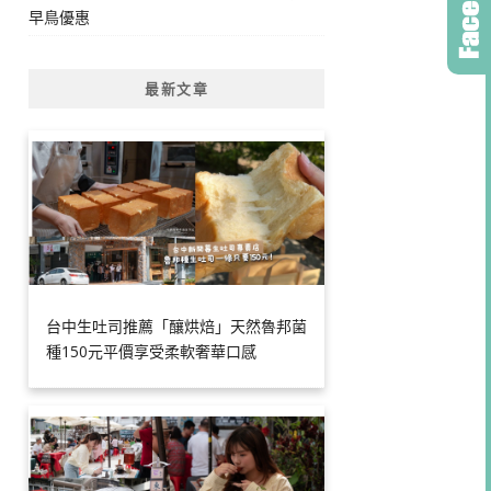
早鳥優惠
最新文章
台中生吐司推薦「釀烘焙」天然魯邦菌
種150元平價享受柔軟奢華口感