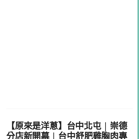
【原來是洋蔥】台中北屯 | 崇德
分店新開幕 | 台中舒肥雞胸肉專