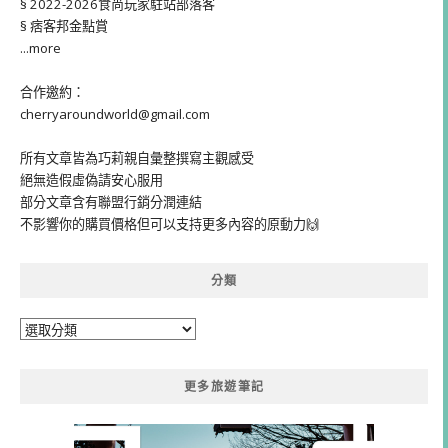
§ 2022-2026食尚玩家駐站部落客
§ 痞客邦金點賞
...more
合作邀約：
cherryaroundworld@gmail.com
所有文章皆為巧莉親自彙整撰寫主觀感受
絕無造假虛偽請安心服用
部分文章含有聯盟行銷分潤連結
不影響你的購買價格但可以支持更多內容的原動力🙌
分類
分
類
更多旅遊筆記