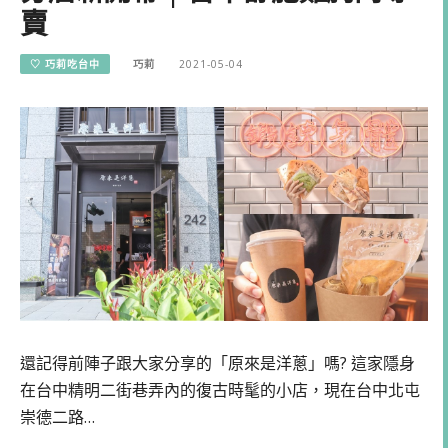
賣
♡ 巧莉吃台中
巧莉
2021-05-04
還記得前陣子跟大家分享的「原來是洋蔥」嗎? 這家隱身
在台中精明二街巷弄內的復古時髦的小店，現在台中北屯
崇德二路…