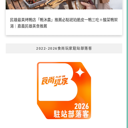
民雄最美烤鴨店「鴨沐農」推薦必點琥珀脆皮一鴨三吃＋酸菜鴨架
湯｜嘉義民雄美食推薦
2022-2026食尚玩家駐站部落客