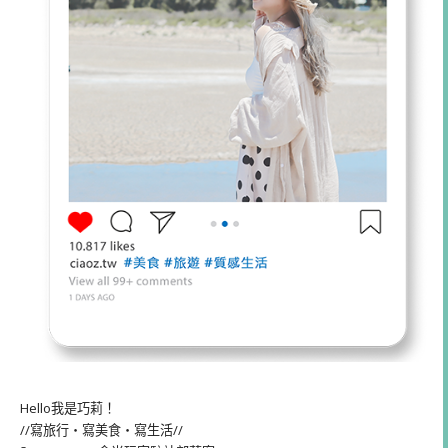
Hello我是巧莉！
//寫旅行・寫美食・寫生活//