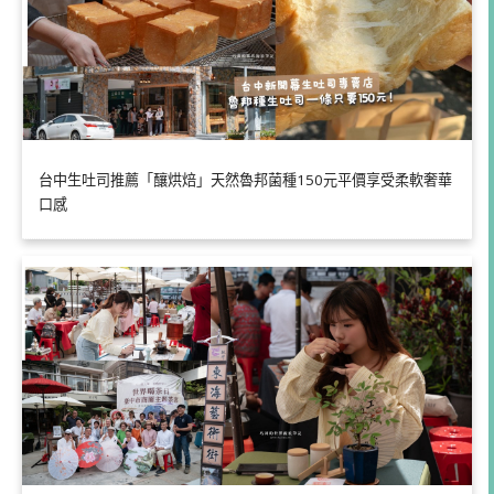
台中生吐司推薦「釀烘焙」天然魯邦菌種150元平價享受柔軟奢華
口感