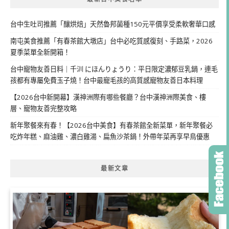
台中生吐司推薦「釀烘焙」天然魯邦菌種150元平價享受柔軟奢華口感
南屯美食推薦「有春茶館大墩店」台中必吃質感復刻、手路菜，2026
夏季菜單全新開箱！
台中寵物友善日料｜千汌 にほんりょうり：平日限定濃郁豆乳鍋，連毛
孩都有專屬免費玉子燒！台中最寵毛孩的高質感寵物友善日本料理
【2026台中新開幕】漢神洲際有哪些餐廳？台中漢神洲際美食、樓
層、寵物友善完整攻略
新年聚餐來有春！【2026台中美食】有春茶館全新菜單，新年聚餐必
吃炸年糕、麻油雞、濃白雞湯、扁魚沙茶鍋！外帶年菜再享早鳥優惠
最新文章