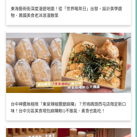
東海藝術街深度漫遊地圖！從「世界喝茶日」出發，設計美學選
物、異國美食老派浪漫散策
台中神醬無極限「東泉辣椒醬變麻糬」？芳塢碼頭西屯店限定新口
味！台中北區美食現包麻糬軟Q不脹氣、素食也能吃！