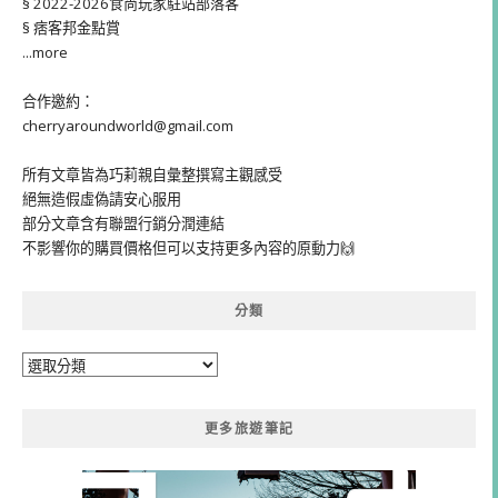
§ 2022-2026食尚玩家駐站部落客
§ 痞客邦金點賞
...more
合作邀約：
cherryaroundworld@gmail.com
所有文章皆為巧莉親自彙整撰寫主觀感受
絕無造假虛偽請安心服用
部分文章含有聯盟行銷分潤連結
不影響你的購買價格但可以支持更多內容的原動力🙌
分類
分
類
更多旅遊筆記