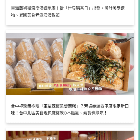
東海藝術街深度漫遊地圖！從「世界喝茶日」出發，設計美學選
物、異國美食老派浪漫散策
台中神醬無極限「東泉辣椒醬變麻糬」？芳塢碼頭西屯店限定新口
味！台中北區美食現包麻糬軟Q不脹氣、素食也能吃！