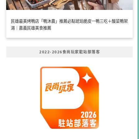
民雄最美烤鴨店「鴨沐農」推薦必點琥珀脆皮一鴨三吃＋酸菜鴨架
湯｜嘉義民雄美食推薦
2022-2026食尚玩家駐站部落客