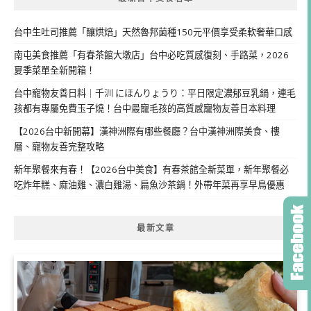
台中生吐司推薦「釀烘焙」天然魯邦菌種150元平價享受柔軟奢華口感
南屯美食推薦「有春茶館大墩店」台中必吃質感復刻、手路菜，2026
夏季菜單全新開箱！
台中寵物友善日料｜千汌 にほんりょうり：平日限定濃郁豆乳鍋，連毛
孩都有專屬免費玉子燒！台中最寵毛孩的高質感寵物友善日本料理
【2026台中新開幕】漢神洲際有哪些餐廳？台中漢神洲際美食、樓
層、寵物友善完整攻略
新年聚餐來有春！【2026台中美食】有春茶館全新菜單，新年聚餐必
吃炸年糕、麻油雞、濃白雞湯、扁魚沙茶鍋！外帶年菜再享早鳥優惠
最新文章