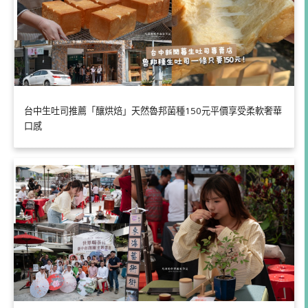
台中生吐司推薦「釀烘焙」天然魯邦菌種150元平價享受柔軟奢華
口感