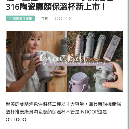
316陶瓷靡顏保溫杯新上市！
♡ 居家生活開箱
巧莉
2023-11-01
超美的莫蘭迪色保溫杯三種尺寸大容量，兼具時尚機能保
溫杯推薦綠貝陶瓷靡顏保溫杯不管是INDOOR還是
OUTDOO…