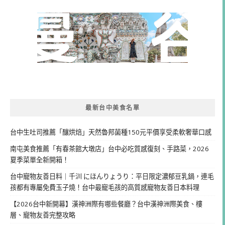
最新台中美食名單
台中生吐司推薦「釀烘焙」天然魯邦菌種150元平價享受柔軟奢華口感
南屯美食推薦「有春茶館大墩店」台中必吃質感復刻、手路菜，2026
夏季菜單全新開箱！
台中寵物友善日料｜千汌 にほんりょうり：平日限定濃郁豆乳鍋，連毛
孩都有專屬免費玉子燒！台中最寵毛孩的高質感寵物友善日本料理
【2026台中新開幕】漢神洲際有哪些餐廳？台中漢神洲際美食、樓
層、寵物友善完整攻略