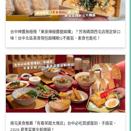
台中神醬無極限「東泉辣椒醬變麻糬」？芳塢碼頭西屯店限定新口
味！台中北區美食現包麻糬軟Q不脹氣、素食也能吃！
南屯美食推薦「有春茶館大墩店」台中必吃質感復刻、手路菜，
2026 夏季菜單全新開箱！