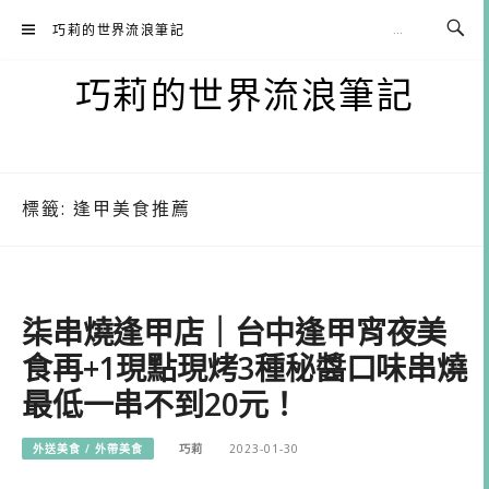
Skip
巧莉的世界流浪筆記
to
content
巧莉的世界流浪筆記
標籤:
逢甲美食推薦
柒串燒逢甲店｜台中逢甲宵夜美
食再+1現點現烤3種秘醬口味串燒
最低一串不到20元！
外送美食 / 外帶美食
巧莉
2023-01-30