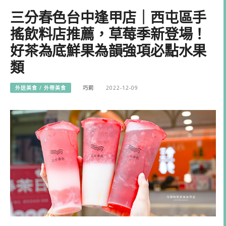
三分春色台中逢甲店｜西屯區手
搖飲料店推薦，草莓季新登場！
好茶為底鮮果為韻強項必點水果
類
外送美食 / 外帶美食
巧莉
2022-12-09