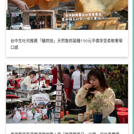
台中生吐司推薦「釀烘焙」天然魯邦菌種150元平價享受柔軟奢華
口感