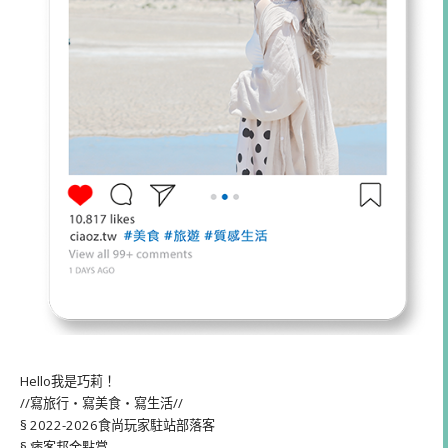
Hello我是巧莉！
//寫旅行・寫美食・寫生活//
§ 2022-2026食尚玩家駐站部落客
§ 痞客邦金點賞