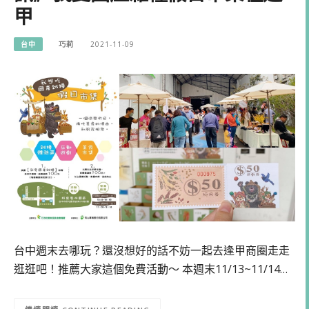
甲
台中
巧莉
2021-11-09
台中週末去哪玩？還沒想好的話不妨一起去逢甲商圈走走
逛逛吧！推薦大家這個免費活動～ 本週末11/13~11/14…