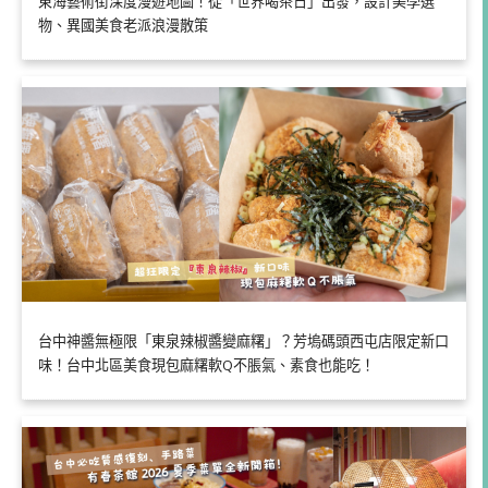
東海藝術街深度漫遊地圖！從「世界喝茶日」出發，設計美學選
物、異國美食老派浪漫散策
台中神醬無極限「東泉辣椒醬變麻糬」？芳塢碼頭西屯店限定新口
味！台中北區美食現包麻糬軟Q不脹氣、素食也能吃！