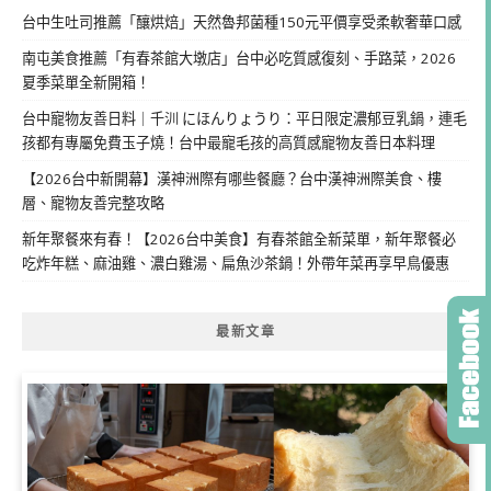
台中生吐司推薦「釀烘焙」天然魯邦菌種150元平價享受柔軟奢華口感
南屯美食推薦「有春茶館大墩店」台中必吃質感復刻、手路菜，2026
夏季菜單全新開箱！
台中寵物友善日料｜千汌 にほんりょうり：平日限定濃郁豆乳鍋，連毛
孩都有專屬免費玉子燒！台中最寵毛孩的高質感寵物友善日本料理
【2026台中新開幕】漢神洲際有哪些餐廳？台中漢神洲際美食、樓
層、寵物友善完整攻略
新年聚餐來有春！【2026台中美食】有春茶館全新菜單，新年聚餐必
吃炸年糕、麻油雞、濃白雞湯、扁魚沙茶鍋！外帶年菜再享早鳥優惠
最新文章