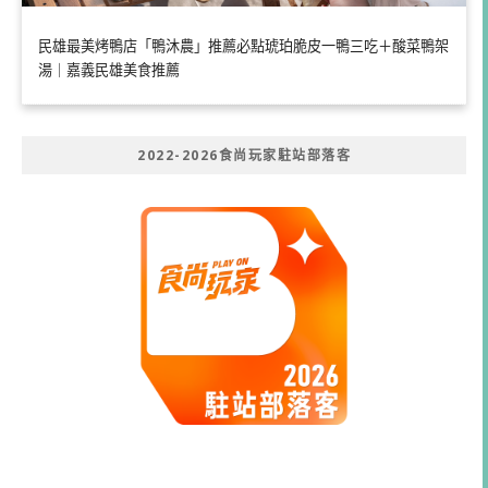
民雄最美烤鴨店「鴨沐農」推薦必點琥珀脆皮一鴨三吃＋酸菜鴨架
湯｜嘉義民雄美食推薦
2022-2026食尚玩家駐站部落客