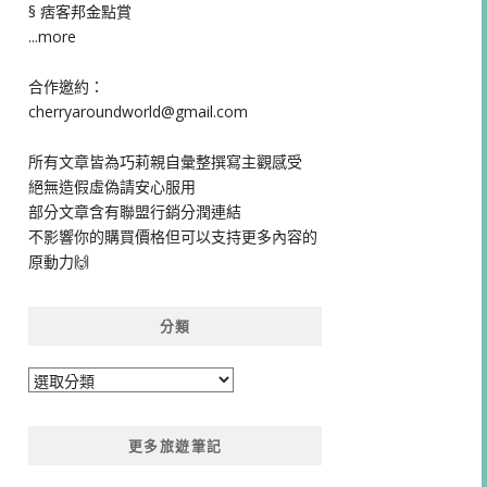
§ 痞客邦金點賞
...more
合作邀約：
cherryaroundworld@gmail.com
所有文章皆為巧莉親自彙整撰寫主觀感受
絕無造假虛偽請安心服用
部分文章含有聯盟行銷分潤連結
不影響你的購買價格但可以支持更多內容的
原動力🙌
分類
分
類
更多旅遊筆記