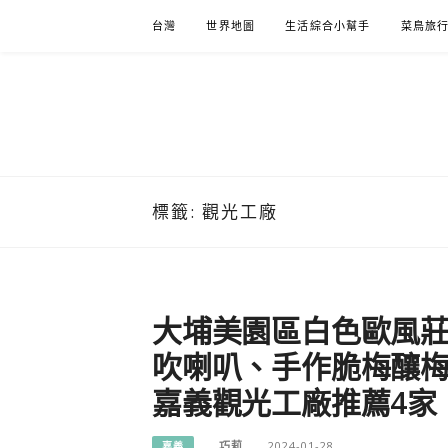
Skip
台灣
世界地圖
生活綜合小幫手
菜鳥旅
to
content
標籤:
觀光工廠
大埔美園區白色歐風
吹喇叭、手作脆梅釀梅酒
嘉義觀光工廠推薦4家
巧莉
2024-01-28
嘉義