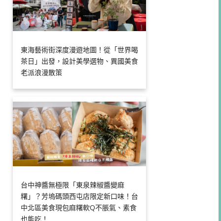
東海藝術街深度漫遊地圖！從「世界喝
茶日」出發，設計美學選物、異國美食
老派浪漫散策
台中神醬無極限「東泉辣椒醬變麻
糬」？芳塢碼頭西屯店限定新口味！台
中北區美食現包麻糬軟Q不脹氣、素食
也能吃！