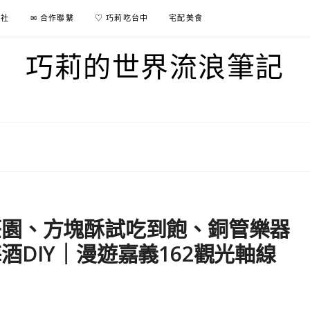
行社
✉ 合作聯繫
♡ 巧莉吃台中
宅配美食
巧莉的世界流浪筆記
莊園、方塊酥試吃到飽、銅管樂器
DIY｜漫遊嘉義162觀光軸線