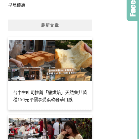
早鳥優惠
最新文章
台中生吐司推薦「釀烘焙」天然魯邦菌
種150元平價享受柔軟奢華口感