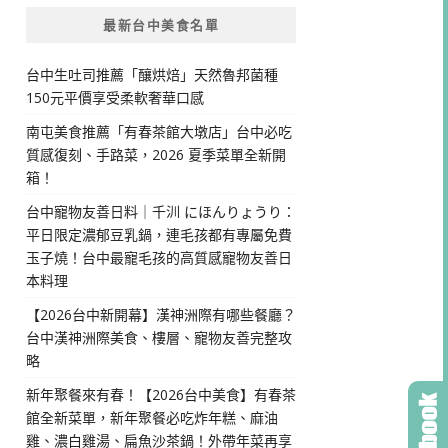
最新台中美食名單
台中生吐司推薦「釀烘焙」天然魯邦菌種
150元平價享受柔軟奢華口感
南屯美食推薦「有春茶館大墩店」台中必吃
質感復刻、手路菜，2026 夏季菜單全新開
箱！
台中寵物友善日料｜千汌 にほんりょうり：
平日限定濃郁豆乳鍋，連毛孩都有專屬免費
玉子燒！台中最寵毛孩的高質感寵物友善日
本料理
【2026台中新開幕】漢神洲際有哪些餐廳？
台中漢神洲際美食、樓層、寵物友善完整攻
略
新年聚餐來有春！【2026台中美食】有春茶
館全新菜單，新年聚餐必吃炸年糕、麻油
雞、濃白雞湯、扁魚沙茶鍋！外帶年菜再享