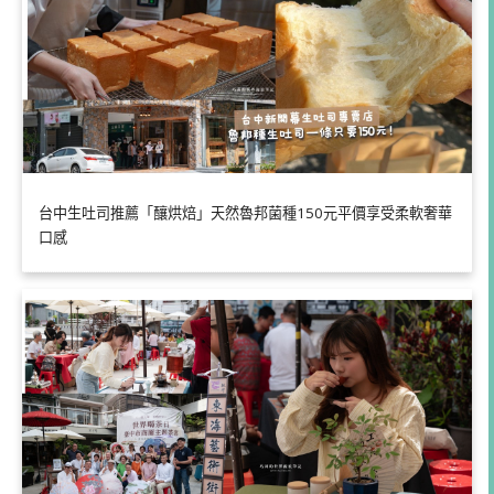
台中生吐司推薦「釀烘焙」天然魯邦菌種150元平價享受柔軟奢華
口感