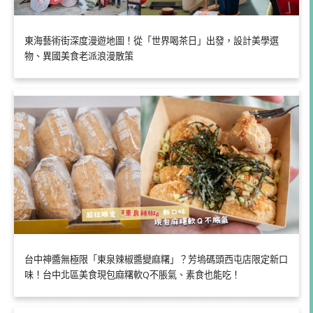
東海藝術街深度漫遊地圖！從「世界喝茶日」出發，設計美學選
物、異國美食老派浪漫散策
台中神醬無極限「東泉辣椒醬變麻糬」？芳塢碼頭西屯店限定新口
味！台中北區美食現包麻糬軟Q不脹氣、素食也能吃！