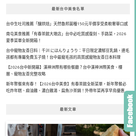
最新台中美食名單
台中生吐司推薦「釀烘焙」天然魯邦菌種150元平價享受柔軟奢華口感
南屯美食推薦「有春茶館大墩店」台中必吃質感復刻、手路菜，2026
夏季菜單全新開箱！
台中寵物友善日料｜千汌 にほんりょうり：平日限定濃郁豆乳鍋，連毛
孩都有專屬免費玉子燒！台中最寵毛孩的高質感寵物友善日本料理
【2026台中新開幕】漢神洲際有哪些餐廳？台中漢神洲際美食、樓
層、寵物友善完整攻略
新年聚餐來有春！【2026台中美食】有春茶館全新菜單，新年聚餐必
吃炸年糕、麻油雞、濃白雞湯、扁魚沙茶鍋！外帶年菜再享早鳥優惠
最新文章