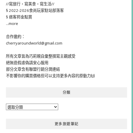
//寫旅行・寫美食・寫生活//
§ 2022-2026食尚玩家駐站部落客
§ 痞客邦金點賞
...more
合作邀約：
cherryaroundworld@gmail.com
所有文章皆為巧莉親自彙整撰寫主觀感受
絕無造假虛偽請安心服用
部分文章含有聯盟行銷分潤連結
不影響你的購買價格但可以支持更多內容的原動力🙌
分類
分
類
更多旅遊筆記