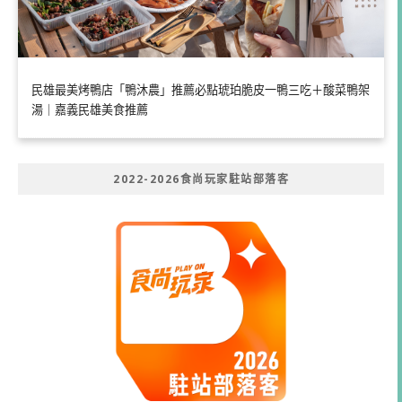
民雄最美烤鴨店「鴨沐農」推薦必點琥珀脆皮一鴨三吃＋酸菜鴨架
湯｜嘉義民雄美食推薦
2022-2026食尚玩家駐站部落客