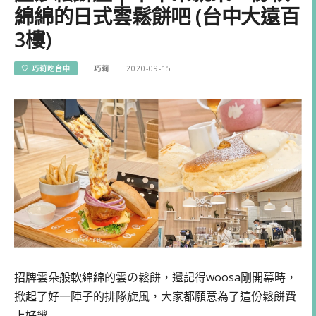
綿綿的日式雲鬆餅吧 (台中大遠百
3樓)
♡ 巧莉吃台中
巧莉
2020-09-15
招牌雲朵般軟綿綿的雲の鬆餅，還記得woosa剛開幕時，
掀起了好一陣子的排隊旋風，大家都願意為了這份鬆餅費
上好幾…