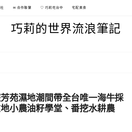
行社
✉ 合作聯繫
♡ 巧莉吃台中
宅配美食
巧莉的世界流浪筆記
遊芳苑濕地潮間帶全台唯一海牛採
在地小農油籽學堂、番挖水耕農