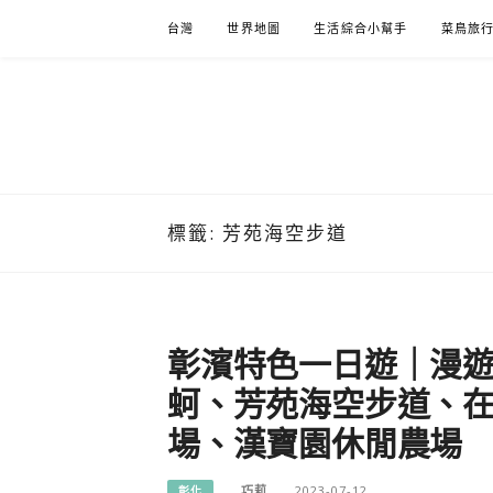
Skip
台灣
世界地圖
生活綜合小幫手
菜鳥旅
to
content
標籤:
芳苑海空步道
彰濱特色一日遊｜漫
蚵、芳苑海空步道、
場、漢寶園休閒農場
巧莉
2023-07-12
彰化