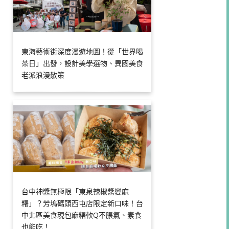
東海藝術街深度漫遊地圖！從「世界喝
茶日」出發，設計美學選物、異國美食
老派浪漫散策
台中神醬無極限「東泉辣椒醬變麻
糬」？芳塢碼頭西屯店限定新口味！台
中北區美食現包麻糬軟Q不脹氣、素食
也能吃！