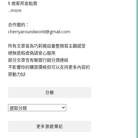
§ 痞客邦金點賞
...more
合作邀約：
cherryaroundworld@gmail.com
所有文章皆為巧莉親自彙整撰寫主觀感受
絕無造假虛偽請安心服用
部分文章含有聯盟行銷分潤連結
不影響你的購買價格但可以支持更多內容的
原動力🙌
分類
分
類
更多旅遊筆記