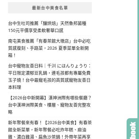
最新台中美食名單
台中生吐司推薦「釀烘焙」天然魯邦菌種
150元平價享受柔軟奢華口感
南屯美食推薦「有春茶館大墩店」台中必吃
質感復刻、手路菜，2026 夏季菜單全新開
箱！
台中寵物友善日料｜千汌 にほんりょうり：
平日限定濃郁豆乳鍋，連毛孩都有專屬免費
玉子燒！台中最寵毛孩的高質感寵物友善日
本料理
【2026台中新開幕】漢神洲際有哪些餐廳？
台中漢神洲際美食、樓層、寵物友善完整攻
略
新年聚餐來有春！【2026台中美食】有春茶
館全新菜單，新年聚餐必吃炸年糕、麻油
雞、濃白雞湯、扁魚沙茶鍋！外帶年菜再享