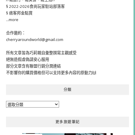
§ 2022-2026食尚玩家駐站部落客
§ 痞客邦金點賞
...more
合作邀約：
cherryaroundworld@gmail.com
所有文章皆為巧莉親自彙整撰寫主觀感受
絕無造假虛偽請安心服用
部分文章含有聯盟行銷分潤連結
不影響你的購買價格但可以支持更多內容的原動力🙌
分類
分
類
更多旅遊筆記