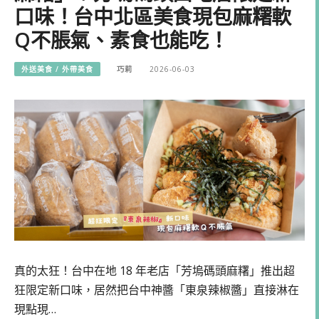
口味！台中北區美食現包麻糬軟
Q不脹氣、素食也能吃！
外送美食 / 外帶美食
巧莉
2026-06-03
真的太狂！台中在地 18 年老店「芳塢碼頭麻糬」推出超
狂限定新口味，居然把台中神醬「東泉辣椒醬」直接淋在
現點現…