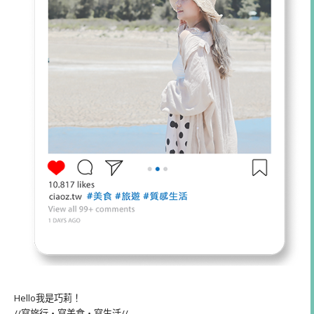
Hello我是巧莉！
//寫旅行・寫美食・寫生活//