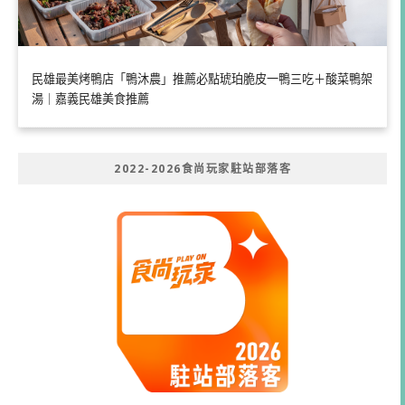
民雄最美烤鴨店「鴨沐農」推薦必點琥珀脆皮一鴨三吃＋酸菜鴨架
湯｜嘉義民雄美食推薦
2022-2026食尚玩家駐站部落客