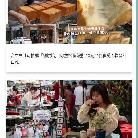
台中生吐司推薦「釀烘焙」天然魯邦菌種150元平價享受柔軟奢華
口感