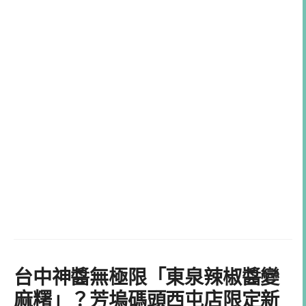
台中神醬無極限「東泉辣椒醬變
麻糬」？芳塢碼頭西屯店限定新