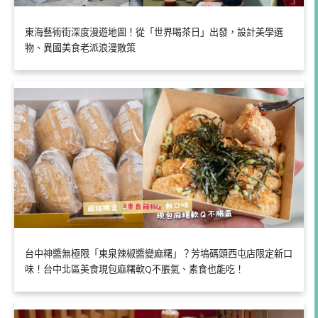
東海藝術街深度漫遊地圖！從「世界喝茶日」出發，設計美學選
物、異國美食老派浪漫散策
台中神醬無極限「東泉辣椒醬變麻糬」？芳塢碼頭西屯店限定新口
味！台中北區美食現包麻糬軟Q不脹氣、素食也能吃！