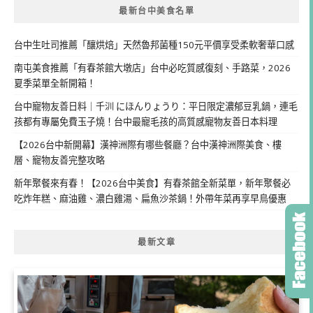
最新台中美食名單
台中生吐司推薦「釀烘焙」天然魯邦菌種150元平價享受柔軟奢華口感
南屯美食推薦「有春茶館大墩店」台中必吃質感復刻、手路菜，2026
夏季菜單全新開箱！
台中寵物友善日料｜千汌 にほんりょうり：平日限定濃郁豆乳鍋，連毛
孩都有專屬免費玉子燒！台中最寵毛孩的高質感寵物友善日本料理
【2026台中新開幕】漢神洲際有哪些餐廳？台中漢神洲際美食、樓
層、寵物友善完整攻略
新年聚餐來有春！【2026台中美食】有春茶館全新菜單，新年聚餐必
吃炸年糕、麻油雞、濃白雞湯、扁魚沙茶鍋！外帶年菜再享早鳥優惠
最新文章