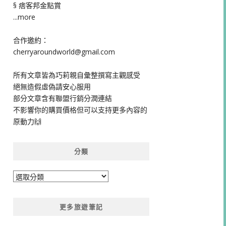
§ 痞客邦金點賞
...more
合作邀約：
cherryaroundworld@gmail.com
所有文章皆為巧莉親自彙整撰寫主觀感受
絕無造假虛偽請安心服用
部分文章含有聯盟行銷分潤連結
不影響你的購買價格但可以支持更多內容的
原動力🙌
分類
分
類
更多旅遊筆記