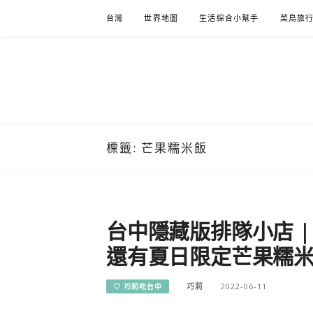
Skip
台灣
世界地圖
生活綜合小幫手
菜鳥旅
to
content
標籤:
芒果糯米飯
台中隱藏版排隊小店 |
還有夏日限定芒果糯
巧莉
2022-06-11
♡ 巧莉吃台中