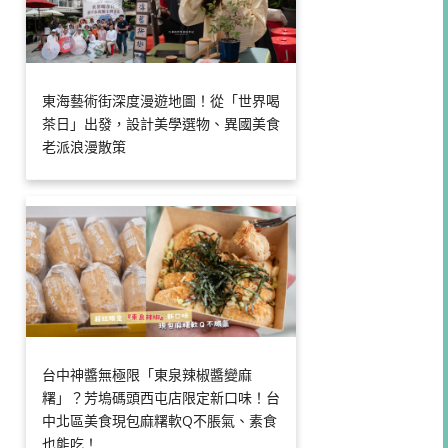
東海藝術街深度漫遊地圖！從「世界喝
茶日」出發，設計美學選物、異國美食
老派浪漫散策
台中神醬無極限「東泉辣椒醬變麻
糬」？芳塢碼頭西屯店限定新口味！台
中北區美食現包麻糬軟Q不脹氣、素食
也能吃！