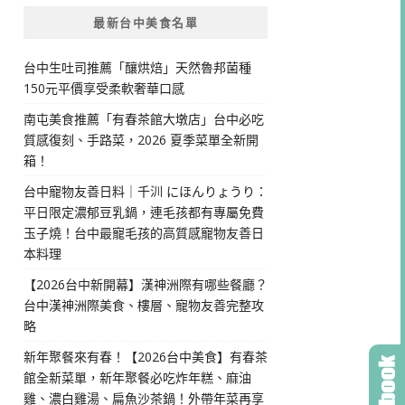
最新台中美食名單
台中生吐司推薦「釀烘焙」天然魯邦菌種
150元平價享受柔軟奢華口感
南屯美食推薦「有春茶館大墩店」台中必吃
質感復刻、手路菜，2026 夏季菜單全新開
箱！
台中寵物友善日料｜千汌 にほんりょうり：
平日限定濃郁豆乳鍋，連毛孩都有專屬免費
玉子燒！台中最寵毛孩的高質感寵物友善日
本料理
【2026台中新開幕】漢神洲際有哪些餐廳？
台中漢神洲際美食、樓層、寵物友善完整攻
略
新年聚餐來有春！【2026台中美食】有春茶
館全新菜單，新年聚餐必吃炸年糕、麻油
雞、濃白雞湯、扁魚沙茶鍋！外帶年菜再享