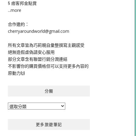
§ 痞客邦金點賞
...more
合作邀約：
cherryaroundworld@gmail.com
所有文章皆為巧莉親自彙整撰寫主觀感受
絕無造假虛偽請安心服用
部分文章含有聯盟行銷分潤連結
不影響你的購買價格但可以支持更多內容的
原動力🙌
分類
分
類
更多旅遊筆記