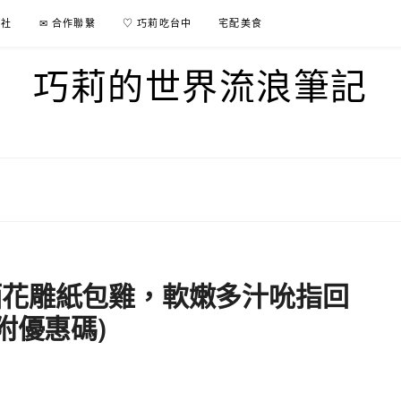
行社
✉ 合作聯繫
♡ 巧莉吃台中
宅配美食
巧莉的世界流浪筆記
酒花雕紙包雞，軟嫩多汁吮指回
附優惠碼)