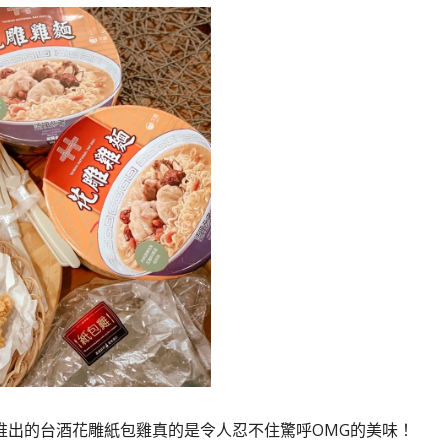
推出的台酒花雕紙包雞真的是令人忍不住驚呼OMG的美味！