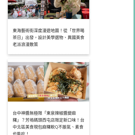
東海藝術街深度漫遊地圖！從「世界喝
茶日」出發，設計美學選物、異國美食
老派浪漫散策
台中神醬無極限「東泉辣椒醬變麻
糬」？芳塢碼頭西屯店限定新口味！台
中北區美食現包麻糬軟Q不脹氣、素食
也能吃！