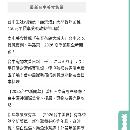
最新台中美食名單
台中生吐司推薦「釀烘焙」天然魯邦菌種
150元平價享受柔軟奢華口感
南屯美食推薦「有春茶館大墩店」台中必吃
質感復刻、手路菜，2026 夏季菜單全新開
箱！
台中寵物友善日料｜千汌 にほんりょうり：
平日限定濃郁豆乳鍋，連毛孩都有專屬免費
玉子燒！台中最寵毛孩的高質感寵物友善日
本料理
【2026台中新開幕】漢神洲際有哪些餐廳？
台中漢神洲際美食、樓層、寵物友善完整攻
略
新年聚餐來有春！【2026台中美食】有春茶
館全新菜單，新年聚餐必吃炸年糕、麻油
雞、濃白雞湯、扁魚沙茶鍋！外帶年菜再享