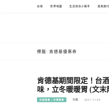
Skip
台灣
世界地圖
生活綜合小幫手
菜鳥旅
to
content
標籤:
肯德基優惠券
肯德基期間限定！台
味，立冬暖暖胃 (文末
巧莉
2021-11-05
外送美食 / 外帶美食