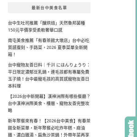
最新台中美食名單
台中生吐司推薦「釀烘焙」天然魯邦菌種
150元平價享受柔軟奢華口感
南屯美食推薦「有春茶館大墩店」台中必吃
質感復刻、手路菜，2026 夏季菜單全新開
箱！
台中寵物友善日料｜千汌 にほんりょうり：
平日限定濃郁豆乳鍋，連毛孩都有專屬免費
玉子燒！台中最寵毛孩的高質感寵物友善日
本料理
【2026台中新開幕】漢神洲際有哪些餐廳？
台中漢神洲際美食、樓層、寵物友善完整攻
略
新年聚餐來有春！【2026台中美食】有春茶
館全新菜單，新年聚餐必吃炸年糕、麻油
雞、濃白雞湯、扁魚沙茶鍋！外帶年菜再享