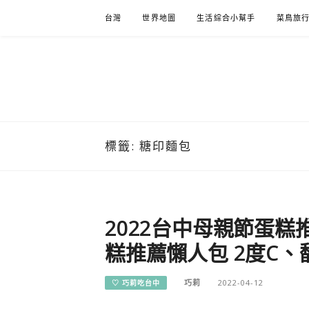
Skip
台灣
世界地圖
生活綜合小幫手
菜鳥旅
to
content
標籤:
糖印麵包
2022台中母親節蛋糕
糕推薦懶人包 2度C
巧莉
2022-04-12
♡ 巧莉吃台中