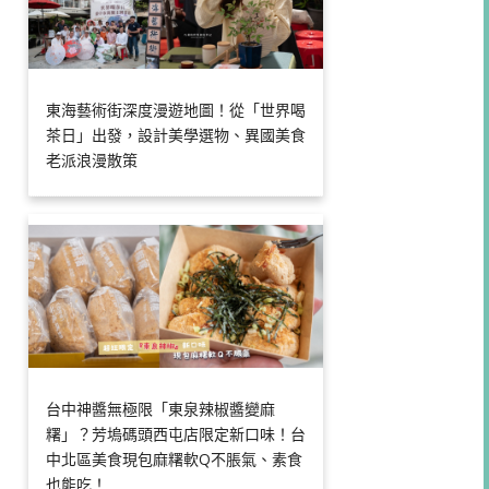
東海藝術街深度漫遊地圖！從「世界喝
茶日」出發，設計美學選物、異國美食
老派浪漫散策
台中神醬無極限「東泉辣椒醬變麻
糬」？芳塢碼頭西屯店限定新口味！台
中北區美食現包麻糬軟Q不脹氣、素食
也能吃！