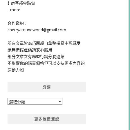
§ 痞客邦金點賞
...more
合作邀約：
cherryaroundworld@gmail.com
所有文章皆為巧莉親自彙整撰寫主觀感受
絕無造假虛偽請安心服用
部分文章含有聯盟行銷分潤連結
不影響你的購買價格但可以支持更多內容的
原動力🙌
分類
分
類
更多旅遊筆記