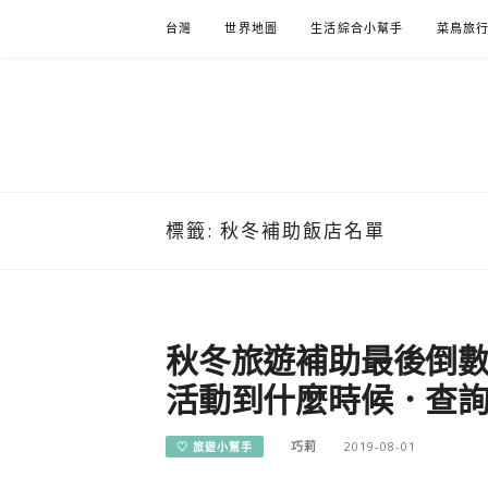
Skip
台灣
世界地圖
生活綜合小幫手
菜鳥旅
to
content
標籤:
秋冬補助飯店名單
秋冬旅遊補助最後倒數 
活動到什麼時候．查詢
巧莉
2019-08-01
♡ 旅遊小幫手