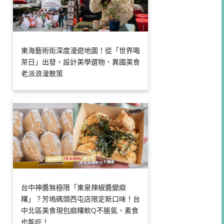
東海藝術街深度漫遊地圖！從「世界喝
茶日」出發，設計美學選物、異國美食
老派浪漫散策
台中神醬無極限「東泉辣椒醬變麻
糬」？芳塢碼頭西屯店限定新口味！台
中北區美食現包麻糬軟Q不脹氣、素食
也能吃！