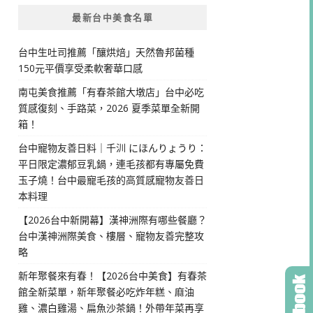
最新台中美食名單
台中生吐司推薦「釀烘焙」天然魯邦菌種
150元平價享受柔軟奢華口感
南屯美食推薦「有春茶館大墩店」台中必吃
質感復刻、手路菜，2026 夏季菜單全新開
箱！
台中寵物友善日料｜千汌 にほんりょうり：
平日限定濃郁豆乳鍋，連毛孩都有專屬免費
玉子燒！台中最寵毛孩的高質感寵物友善日
本料理
【2026台中新開幕】漢神洲際有哪些餐廳？
台中漢神洲際美食、樓層、寵物友善完整攻
略
新年聚餐來有春！【2026台中美食】有春茶
館全新菜單，新年聚餐必吃炸年糕、麻油
雞、濃白雞湯、扁魚沙茶鍋！外帶年菜再享