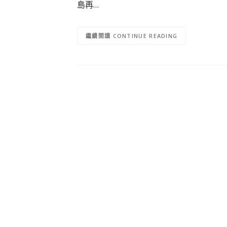
島再…
CONTINUE READING