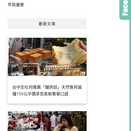
早鳥優惠
最新文章
台中生吐司推薦「釀烘焙」天然魯邦菌
種150元平價享受柔軟奢華口感