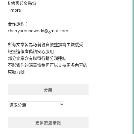
§ 痞客邦金點賞
...more
合作邀約：
cherryaroundworld@gmail.com
所有文章皆為巧莉親自彙整撰寫主觀感受
絕無造假虛偽請安心服用
部分文章含有聯盟行銷分潤連結
不影響你的購買價格但可以支持更多內容的
原動力🙌
分類
分
類
更多旅遊筆記