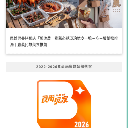
民雄最美烤鴨店「鴨沐農」推薦必點琥珀脆皮一鴨三吃＋酸菜鴨架
湯｜嘉義民雄美食推薦
2022-2026食尚玩家駐站部落客