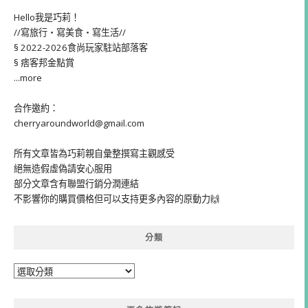
Hello我是巧莉！
//寫旅行・寫美食・寫生活//
§ 2022-2026食尚玩家駐站部落客
§ 痞客邦金點賞
...more
合作邀約：
cherryaroundworld@gmail.com
所有文章皆為巧莉親自彙整撰寫主觀感受
絕無造假虛偽請安心服用
部分文章含有聯盟行銷分潤連結
不影響你的購買價格但可以支持更多內容的原動力🙌
分類
分
類