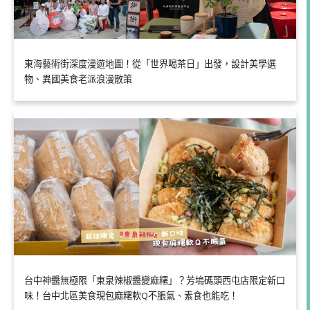
東海藝術街深度漫遊地圖！從「世界喝茶日」出發，設計美學選
物、異國美食老派浪漫散策
台中神醬無極限「東泉辣椒醬變麻糬」？芳塢碼頭西屯店限定新口
味！台中北區美食現包麻糬軟Q不脹氣、素食也能吃！