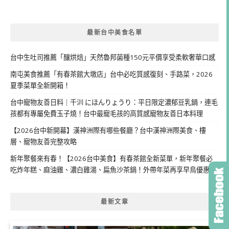
最新台中美食名單
台中生吐司推薦「釀烘焙」天然魯邦菌種150元平價享受柔軟奢華口感
南屯美食推薦「有春茶館大墩店」台中必吃質感復刻、手路菜，2026
夏季菜單全新開箱！
台中寵物友善日料｜千汌 にほんりょうり：平日限定濃郁豆乳鍋，連毛
孩都有專屬免費玉子燒！台中最寵毛孩的高質感寵物友善日本料理
【2026台中新開幕】漢神洲際有哪些餐廳？台中漢神洲際美食、樓
層、寵物友善完整攻略
新年聚餐來有春！【2026台中美食】有春茶館全新菜單，新年聚餐必
吃炸年糕、麻油雞、濃白雞湯、扁魚沙茶鍋！外帶年菜再享早鳥優惠
最新文章