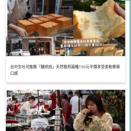
台中生吐司推薦「釀烘焙」天然魯邦菌種150元平價享受柔軟奢華
口感