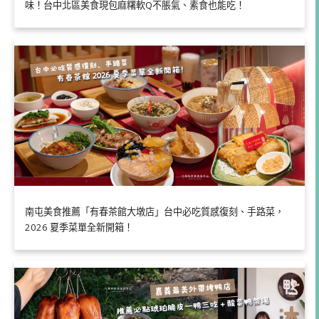
味！台中北區美食現包麻糬軟Q不脹氣、素食也能吃！
南屯美食推薦「有春茶館大墩店」台中必吃質感復刻、手路菜，
2026 夏季菜單全新開箱！