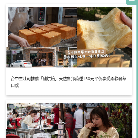
台中生吐司推薦「釀烘焙」天然魯邦菌種150元平價享受柔軟奢華
口感