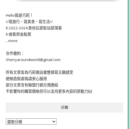
Hello我是巧莉！
//寫旅行・寫美食・寫生活//
§ 2022-2026食尚玩家駐站部落客
§ 痞客邦金點賞
...more
合作邀約：
cherryaroundworld@gmail.com
所有文章皆為巧莉親自彙整撰寫主觀感受
絕無造假虛偽請安心服用
部分文章含有聯盟行銷分潤連結
不影響你的購買價格但可以支持更多內容的原動力🙌
分類
分
類