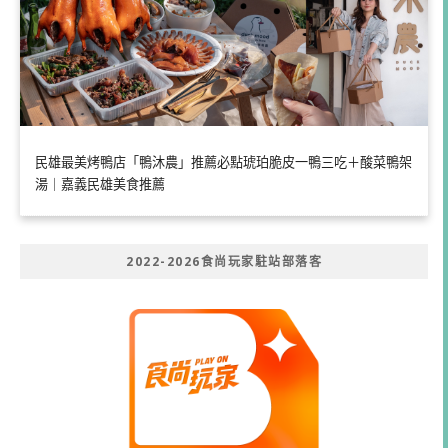
民雄最美烤鴨店「鴨沐農」推薦必點琥珀脆皮一鴨三吃＋酸菜鴨架
湯｜嘉義民雄美食推薦
2022-2026食尚玩家駐站部落客