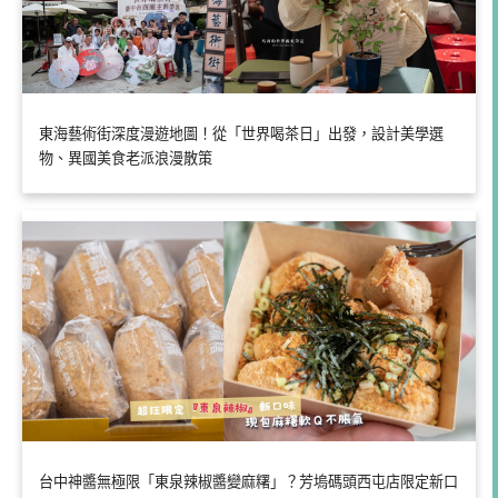
東海藝術街深度漫遊地圖！從「世界喝茶日」出發，設計美學選
物、異國美食老派浪漫散策
台中神醬無極限「東泉辣椒醬變麻糬」？芳塢碼頭西屯店限定新口