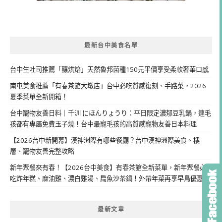
最新台中美食名單
台中生吐司推薦「釀烘焙」天然魯邦菌種150元平價享受柔軟奢華口感
南屯美食推薦「有春茶館大墩店」台中必吃質感復刻、手路菜，2026
夏季菜單全新開箱！
台中寵物友善日料｜千汌 にほんりょうり：平日限定濃郁豆乳鍋，連毛
孩都有專屬免費玉子燒！台中最寵毛孩的高質感寵物友善日本料理
【2026台中新開幕】漢神洲際有哪些餐廳？台中漢神洲際美食、樓
層、寵物友善完整攻略
新年聚餐來有春！【2026台中美食】有春茶館全新菜單，新年聚餐必
吃炸年糕、麻油雞、濃白雞湯、扁魚沙茶鍋！外帶年菜再享早鳥優惠
最新文章