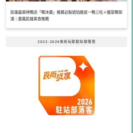
民雄最美烤鴨店「鴨沐農」推薦必點琥珀脆皮一鴨三吃＋酸菜鴨架
湯｜嘉義民雄美食推薦
2022-2026食尚玩家駐站部落客