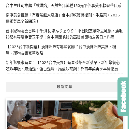
台中生吐司推薦「釀烘焙」天然魯邦菌種150元平價享受柔軟奢華口感
南屯美食推薦「有春茶館大墩店」台中必吃質感復刻、手路菜，2026
夏季菜單全新開箱！
台中寵物友善日料｜千汌 にほんりょうり：平日限定濃郁豆乳鍋，連毛
孩都有專屬免費玉子燒！台中最寵毛孩的高質感寵物友善日本料理
【2026台中新開幕】漢神洲際有哪些餐廳？台中漢神洲際美食、樓
層、寵物友善完整攻略
新年聚餐來有春！【2026台中美食】有春茶館全新菜單，新年聚餐必
吃炸年糕、麻油雞、濃白雞湯、扁魚沙茶鍋！外帶年菜再享早鳥優惠
最新文章