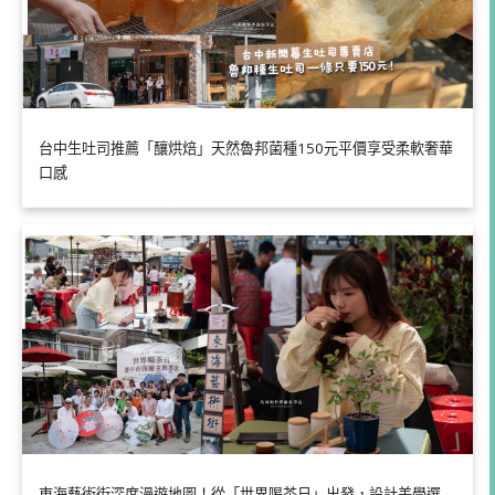
台中生吐司推薦「釀烘焙」天然魯邦菌種150元平價享受柔軟奢華
口感
東海藝術街深度漫遊地圖！從「世界喝茶日」出發，設計美學選