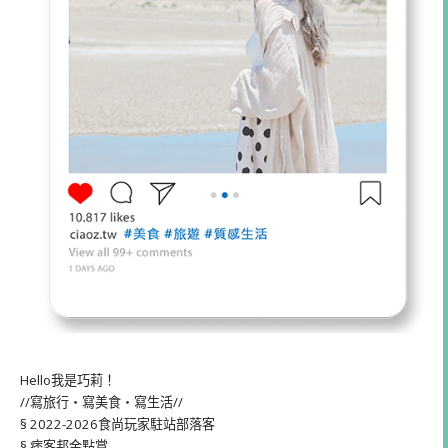
Hello我是巧莉！
//寫旅行・寫美食・寫生活//
§ 2022-2026食尚玩家駐站部落客
§ 痞客邦金點賞