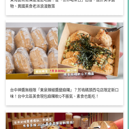
物、異國美食老派浪漫散策
台中神醬無極限「東泉辣椒醬變麻糬」？芳塢碼頭西屯店限定新口
味！台中北區美食現包麻糬軟Q不脹氣、素食也能吃！