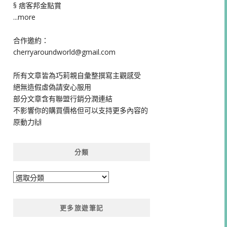
§ 痞客邦金點賞
...more
合作邀約：
cherryaroundworld@gmail.com
所有文章皆為巧莉親自彙整撰寫主觀感受
絕無造假虛偽請安心服用
部分文章含有聯盟行銷分潤連結
不影響你的購買價格但可以支持更多內容的
原動力🙌
分類
分
類
更多旅遊筆記