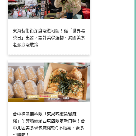
東海藝術街深度漫遊地圖！從「世界喝
茶日」出發，設計美學選物、異國美食
老派浪漫散策
台中神醬無極限「東泉辣椒醬變麻
糬」？芳塢碼頭西屯店限定新口味！台
中北區美食現包麻糬軟Q不脹氣、素食
也能吃！