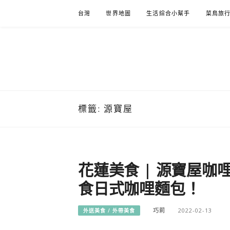
Skip
台灣
世界地圖
生活綜合小幫手
菜鳥旅
to
content
標籤:
源寶屋
花蓮美食 | 源寶屋咖
食日式咖哩麵包！
巧莉
2022-02-13
外送美食 / 外帶美食