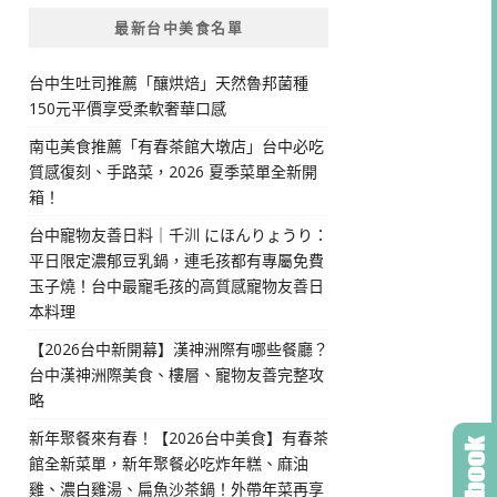
最新台中美食名單
台中生吐司推薦「釀烘焙」天然魯邦菌種
150元平價享受柔軟奢華口感
南屯美食推薦「有春茶館大墩店」台中必吃
質感復刻、手路菜，2026 夏季菜單全新開
箱！
台中寵物友善日料｜千汌 にほんりょうり：
平日限定濃郁豆乳鍋，連毛孩都有專屬免費
玉子燒！台中最寵毛孩的高質感寵物友善日
本料理
【2026台中新開幕】漢神洲際有哪些餐廳？
台中漢神洲際美食、樓層、寵物友善完整攻
略
新年聚餐來有春！【2026台中美食】有春茶
館全新菜單，新年聚餐必吃炸年糕、麻油
雞、濃白雞湯、扁魚沙茶鍋！外帶年菜再享