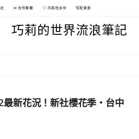
行社
✉ 合作聯繫
♡ 巧莉吃台中
宅配美食
巧莉的世界流浪筆記
022最新花況！新社櫻花季・台中