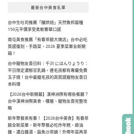
最新台中美食名單
台中生吐司推薦「釀烘焙」天然魯邦菌種
150元平價享受柔軟奢華口感
南屯美食推薦「有春茶館大墩店」台中必吃
質感復刻、手路菜，2026 夏季菜單全新開
箱！
台中寵物友善日料｜千汌 にほんりょうり：
平日限定濃郁豆乳鍋，連毛孩都有專屬免費
玉子燒！台中最寵毛孩的高質感寵物友善日
本料理
【2026台中新開幕】漢神洲際有哪些餐廳？
台中漢神洲際美食、樓層、寵物友善完整攻
略
新年聚餐來有春！【2026台中美食】有春茶
館全新菜單，新年聚餐必吃炸年糕、麻油
雞、濃白雞湯、扁魚沙茶鍋！外帶年菜再享