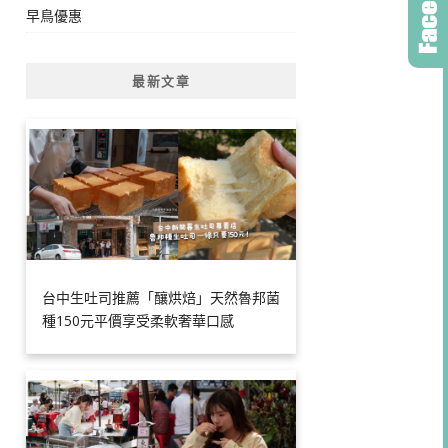
早鳥優惠
最新文章
台中生吐司推薦「釀烘焙」天然魯邦菌
種150元平價享受柔軟奢華口感