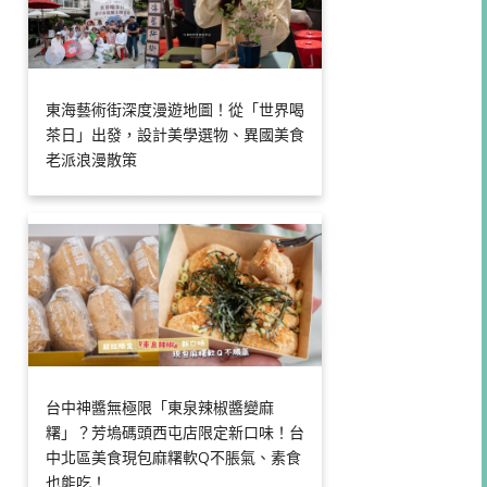
東海藝術街深度漫遊地圖！從「世界喝
茶日」出發，設計美學選物、異國美食
老派浪漫散策
台中神醬無極限「東泉辣椒醬變麻
糬」？芳塢碼頭西屯店限定新口味！台
中北區美食現包麻糬軟Q不脹氣、素食
也能吃！