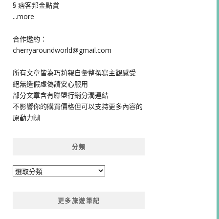
§ 痞客邦金點賞
...more
合作邀約：
cherryaroundworld@gmail.com
所有文章皆為巧莉親自彙整撰寫主觀感受
絕無造假虛偽請安心服用
部分文章含有聯盟行銷分潤連結
不影響你的購買價格但可以支持更多內容的
原動力🙌
分類
分
類
更多旅遊筆記