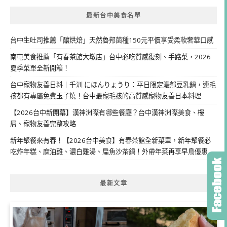
最新台中美食名單
台中生吐司推薦「釀烘焙」天然魯邦菌種150元平價享受柔軟奢華口感
南屯美食推薦「有春茶館大墩店」台中必吃質感復刻、手路菜，2026
夏季菜單全新開箱！
台中寵物友善日料｜千汌 にほんりょうり：平日限定濃郁豆乳鍋，連毛
孩都有專屬免費玉子燒！台中最寵毛孩的高質感寵物友善日本料理
【2026台中新開幕】漢神洲際有哪些餐廳？台中漢神洲際美食、樓
層、寵物友善完整攻略
新年聚餐來有春！【2026台中美食】有春茶館全新菜單，新年聚餐必
吃炸年糕、麻油雞、濃白雞湯、扁魚沙茶鍋！外帶年菜再享早鳥優惠
最新文章