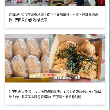
東海藝術街深度漫遊地圖！從「世界喝茶日」出發，設計美學選
物、異國美食老派浪漫散策
台中神醬無極限「東泉辣椒醬變麻糬」？芳塢碼頭西屯店限定新口
味！台中北區美食現包麻糬軟Q不脹氣、素食也能吃！