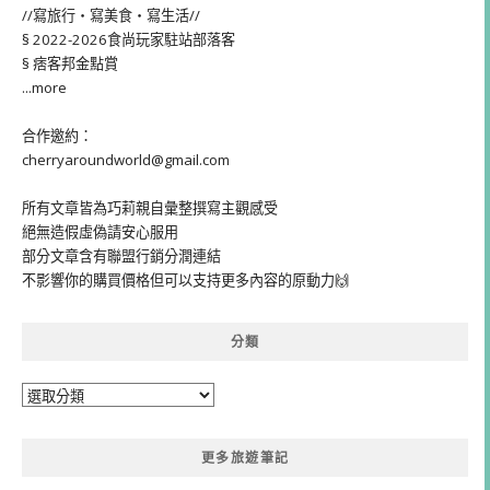
//寫旅行・寫美食・寫生活//
§ 2022-2026食尚玩家駐站部落客
§ 痞客邦金點賞
...more
合作邀約：
cherryaroundworld@gmail.com
所有文章皆為巧莉親自彙整撰寫主觀感受
絕無造假虛偽請安心服用
部分文章含有聯盟行銷分潤連結
不影響你的購買價格但可以支持更多內容的原動力🙌
分類
分
類
更多旅遊筆記