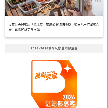
民雄最美烤鴨店「鴨沐農」推薦必點琥珀脆皮一鴨三吃＋酸菜鴨架
湯｜嘉義民雄美食推薦
2022-2026食尚玩家駐站部落客