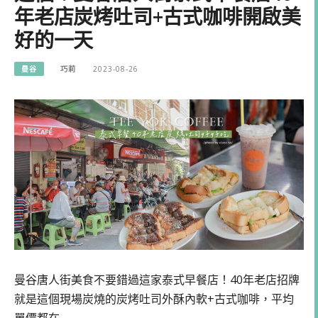
年老店炭烤吐司+古式咖啡開啟美
好的一天
曼谷
巧莉
2023-08-26
曼谷唐人街美食不要錯過這家泰式早餐店！40年老店招牌
就是這個現場炭燒的炭烤吐司外酥內軟+古式咖啡，平均
單價都在…