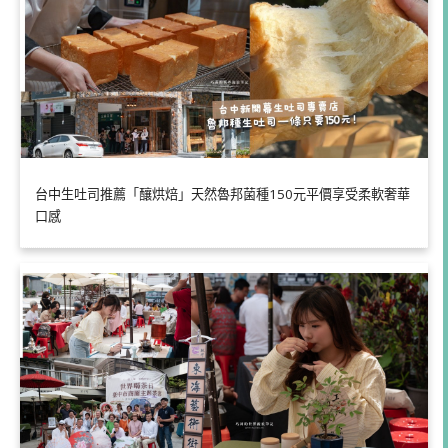
台中生吐司推薦「釀烘焙」天然魯邦菌種150元平價享受柔軟奢華
口感