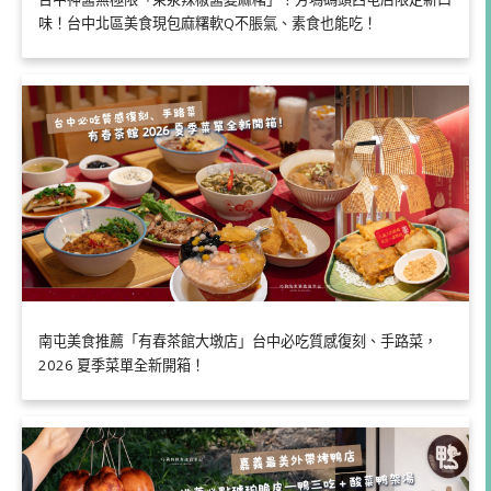
味！台中北區美食現包麻糬軟Q不脹氣、素食也能吃！
南屯美食推薦「有春茶館大墩店」台中必吃質感復刻、手路菜，
2026 夏季菜單全新開箱！