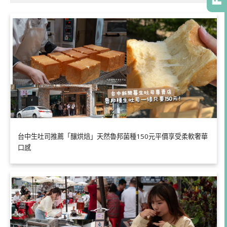
台中生吐司推薦「釀烘焙」天然魯邦菌種150元平價享受柔軟奢華
口感