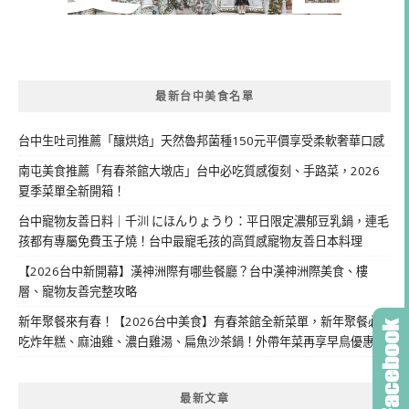
最新台中美食名單
台中生吐司推薦「釀烘焙」天然魯邦菌種150元平價享受柔軟奢華口感
南屯美食推薦「有春茶館大墩店」台中必吃質感復刻、手路菜，2026
夏季菜單全新開箱！
台中寵物友善日料｜千汌 にほんりょうり：平日限定濃郁豆乳鍋，連毛
孩都有專屬免費玉子燒！台中最寵毛孩的高質感寵物友善日本料理
【2026台中新開幕】漢神洲際有哪些餐廳？台中漢神洲際美食、樓
層、寵物友善完整攻略
新年聚餐來有春！【2026台中美食】有春茶館全新菜單，新年聚餐必
吃炸年糕、麻油雞、濃白雞湯、扁魚沙茶鍋！外帶年菜再享早鳥優惠
最新文章