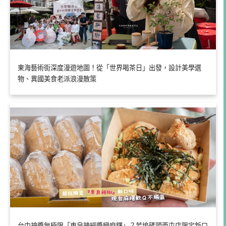
東海藝術街深度漫遊地圖！從「世界喝茶日」出發，設計美學選
物、異國美食老派浪漫散策
台中神醬無極限「東泉辣椒醬變麻糬」？芳塢碼頭西屯店限定新口