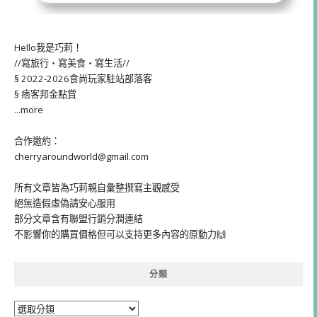
Hello我是巧莉！
//寫旅行・寫美食・寫生活//
§ 2022-2026食尚玩家駐站部落客
§ 痞客邦金點賞
...more
合作邀約：
cherryaroundworld@gmail.com
所有文章皆為巧莉親自彙整撰寫主觀感受
絕無造假虛偽請安心服用
部分文章含有聯盟行銷分潤連結
不影響你的購買價格但可以支持更多內容的原動力🙌
分類
分