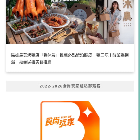
民雄最美烤鴨店「鴨沐農」推薦必點琥珀脆皮一鴨三吃＋酸菜鴨架
湯｜嘉義民雄美食推薦
2022-2026食尚玩家駐站部落客