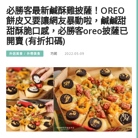
必勝客最新鹹酥雞披薩！OREO
餅皮又要讓網友暴動啦，鹹鹹甜
甜酥脆口感，必勝客oreo披薩已
開賣 (有折扣碼)
外送美食 / 外帶美食
巧莉
2022-05-09