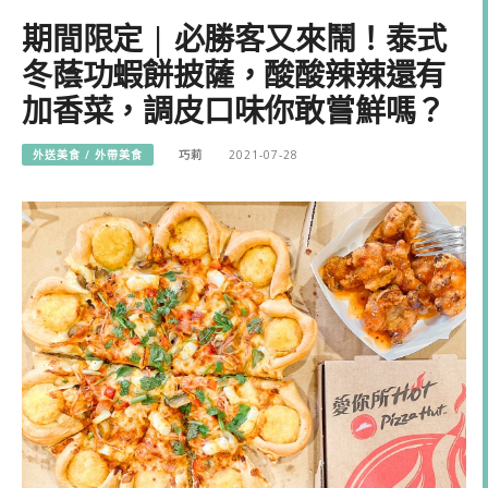
期間限定 | 必勝客又來鬧！泰式
冬蔭功蝦餅披薩，酸酸辣辣還有
加香菜，調皮口味你敢嘗鮮嗎？
外送美食 / 外帶美食
巧莉
2021-07-28