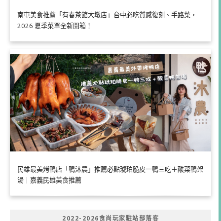
南屯美食推薦「有春茶館大墩店」台中必吃質感復刻、手路菜，
2026 夏季菜單全新開箱！
民雄最美烤鴨店「鴨沐農」推薦必點琥珀脆皮一鴨三吃＋酸菜鴨架
湯｜嘉義民雄美食推薦
2022-2026食尚玩家駐站部落客