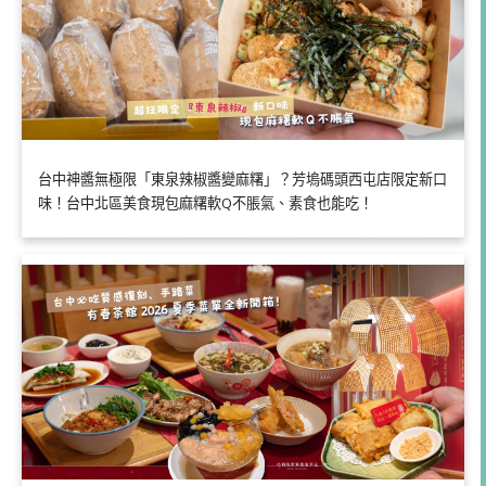
台中神醬無極限「東泉辣椒醬變麻糬」？芳塢碼頭西屯店限定新口
味！台中北區美食現包麻糬軟Q不脹氣、素食也能吃！