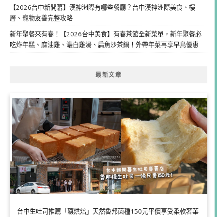
【2026台中新開幕】漢神洲際有哪些餐廳？台中漢神洲際美食、樓
層、寵物友善完整攻略
新年聚餐來有春！【2026台中美食】有春茶館全新菜單，新年聚餐必
吃炸年糕、麻油雞、濃白雞湯、扁魚沙茶鍋！外帶年菜再享早鳥優惠
最新文章
台中生吐司推薦「釀烘焙」天然魯邦菌種150元平價享受柔軟奢華