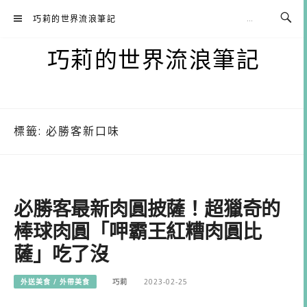
Skip
巧莉的世界流浪筆記
to
content
巧莉的世界流浪筆記
標籤:
必勝客新口味
必勝客最新肉圓披薩！超獵奇的
棒球肉圓「呷霸王紅糟肉圓比
薩」吃了沒
外送美食 / 外帶美食
巧莉
2023-02-25