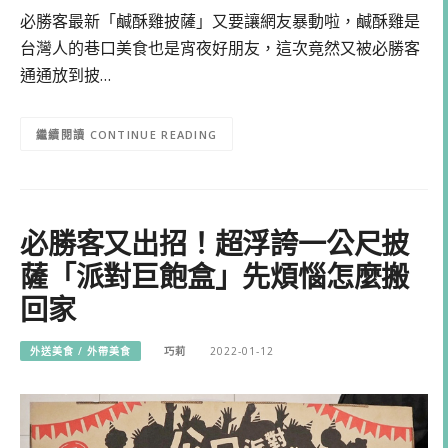
必勝客最新「鹹酥雞披薩」又要讓網友暴動啦，鹹酥雞是
台灣人的巷口美食也是宵夜好朋友，這次竟然又被必勝客
通通放到披…
CONTINUE READING
必勝客又出招！超浮誇一公尺披
薩「派對巨飽盒」先煩惱怎麼搬
回家
外送美食 / 外帶美食
巧莉
2022-01-12