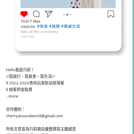
Hello我是巧莉！
//寫旅行・寫美食・寫生活//
§ 2022-2026食尚玩家駐站部落客
§ 痞客邦金點賞
...more
合作邀約：
cherryaroundworld@gmail.com
所有文章皆為巧莉親自彙整撰寫主觀感受