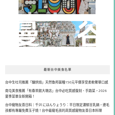
最新台中美食名單
台中生吐司推薦「釀烘焙」天然魯邦菌種150元平價享受柔軟奢華口感
南屯美食推薦「有春茶館大墩店」台中必吃質感復刻、手路菜，2026
夏季菜單全新開箱！
台中寵物友善日料｜千汌 にほんりょうり：平日限定濃郁豆乳鍋，連毛
孩都有專屬免費玉子燒！台中最寵毛孩的高質感寵物友善日本料理