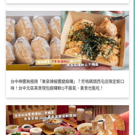
台中神醬無極限「東泉辣椒醬變麻糬」？芳塢碼頭西屯店限定新口
味！台中北區美食現包麻糬軟Q不脹氣、素食也能吃！