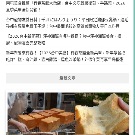
南屯美食推薦「有春茶館大墩店」台中必吃質感復刻、手路菜，2026
夏季菜單全新開箱！
台中寵物友善日料｜千汌 にほんりょうり：平日限定濃郁豆乳鍋，連毛
孩都有專屬免費玉子燒！台中最寵毛孩的高質感寵物友善日本料理
【2026台中新開幕】漢神洲際有哪些餐廳？台中漢神洲際美食、樓
層、寵物友善完整攻略
新年聚餐來有春！【2026台中美食】有春茶館全新菜單，新年聚餐必
吃炸年糕、麻油雞、濃白雞湯、扁魚沙茶鍋！外帶年菜再享早鳥優惠
最新文章