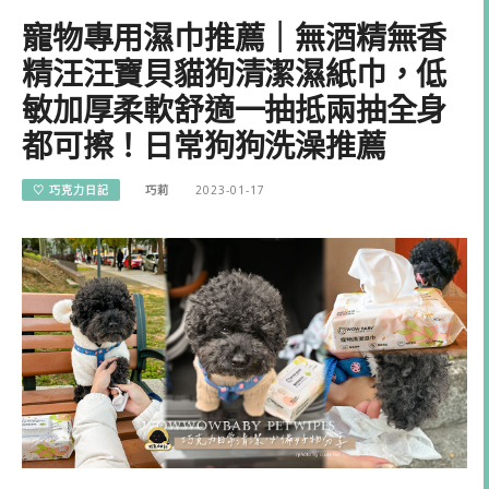
寵物專用濕巾推薦｜無酒精無香
精汪汪寶貝貓狗清潔濕紙巾，低
敏加厚柔軟舒適一抽抵兩抽全身
都可擦！日常狗狗洗澡推薦
♡ 巧克力日記
巧莉
2023-01-17