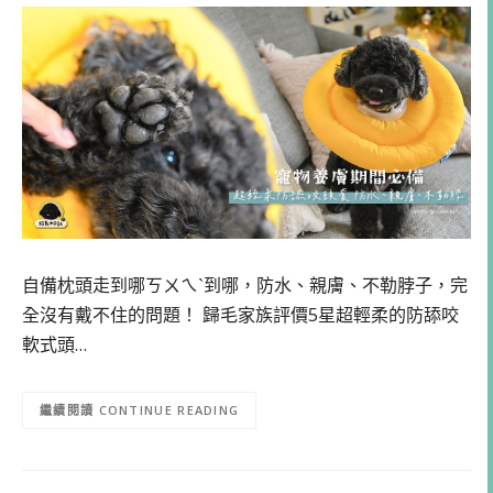
自備枕頭走到哪ㄎㄨㄟˋ到哪，防水、親膚、不勒脖子，完
全沒有戴不住的問題！ 歸毛家族評價5星超輕柔的防舔咬
軟式頭…
CONTINUE READING