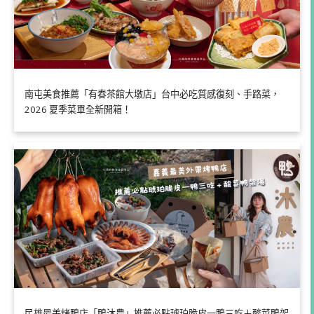
南屯美食推薦「有春茶館大墩店」台中必吃質感復刻、手路菜，
2026 夏季菜單全新開箱！
民雄最美烤鴨店「鴨沐農」推薦必點琥珀脆皮一鴨三吃＋酸菜鴨架