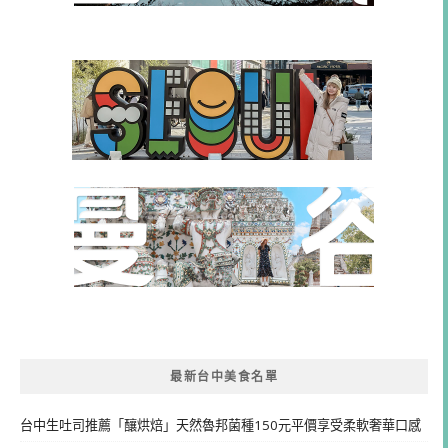
最新台中美食名單
台中生吐司推薦「釀烘焙」天然魯邦菌種150元平價享受柔軟奢華口感