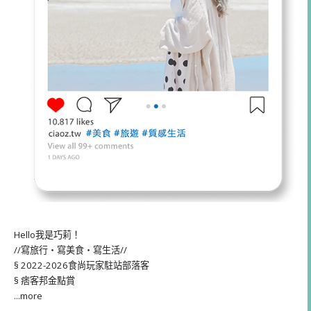
Hello我是巧莉！
//寫旅行・寫美食・寫生活//
§ 2022-2026食尚玩家駐站部落客
§ 痞客邦金點賞
...more