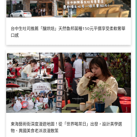
台中生吐司推薦「釀烘焙」天然魯邦菌種150元平價享受柔軟奢華
口感
東海藝術街深度漫遊地圖！從「世界喝茶日」出發，設計美學選
物、異國美食老派浪漫散策