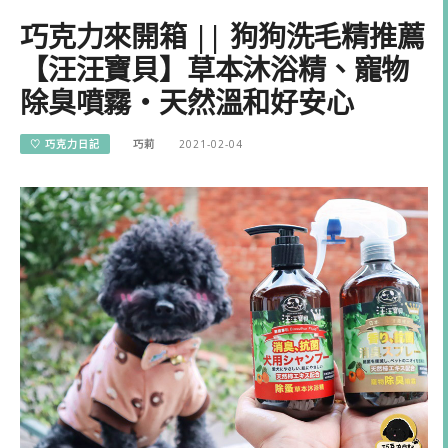
巧克力來開箱 || 狗狗洗毛精推薦
【汪汪寶貝】草本沐浴精、寵物
除臭噴霧・天然溫和好安心
♡ 巧克力日記
巧莉
2021-02-04