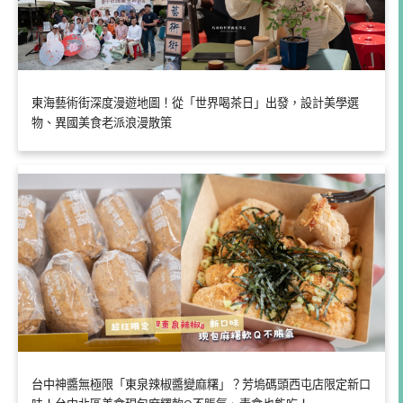
東海藝術街深度漫遊地圖！從「世界喝茶日」出發，設計美學選
物、異國美食老派浪漫散策
台中神醬無極限「東泉辣椒醬變麻糬」？芳塢碼頭西屯店限定新口