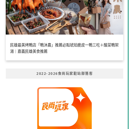
民雄最美烤鴨店「鴨沐農」推薦必點琥珀脆皮一鴨三吃＋酸菜鴨架
湯｜嘉義民雄美食推薦
2022-2026食尚玩家駐站部落客