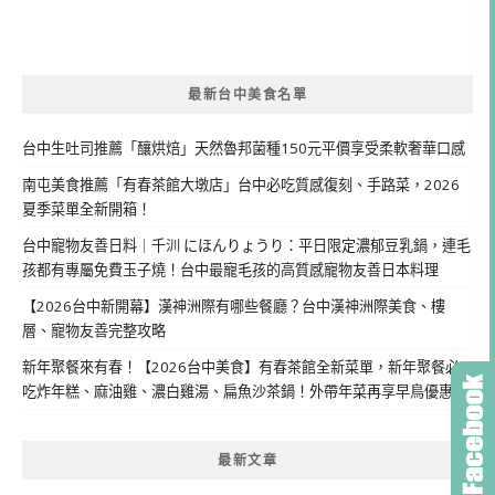
最新台中美食名單
台中生吐司推薦「釀烘焙」天然魯邦菌種150元平價享受柔軟奢華口感
南屯美食推薦「有春茶館大墩店」台中必吃質感復刻、手路菜，2026
夏季菜單全新開箱！
台中寵物友善日料｜千汌 にほんりょうり：平日限定濃郁豆乳鍋，連毛
孩都有專屬免費玉子燒！台中最寵毛孩的高質感寵物友善日本料理
【2026台中新開幕】漢神洲際有哪些餐廳？台中漢神洲際美食、樓
層、寵物友善完整攻略
新年聚餐來有春！【2026台中美食】有春茶館全新菜單，新年聚餐必
吃炸年糕、麻油雞、濃白雞湯、扁魚沙茶鍋！外帶年菜再享早鳥優惠
最新文章