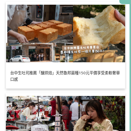
台中生吐司推薦「釀烘焙」天然魯邦菌種150元平價享受柔軟奢華
口感