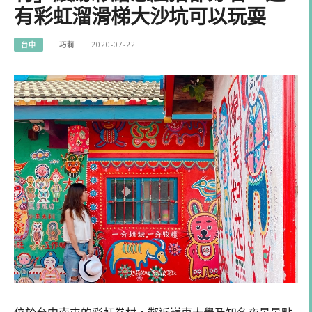
有彩虹溜滑梯大沙坑可以玩耍
台中
巧莉
2020-07-22