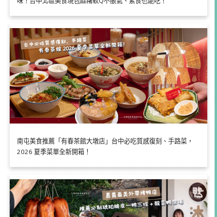
味！台中北區美食現包麻糬軟Q不脹氣、素食也能吃！
南屯美食推薦「有春茶館大墩店」台中必吃質感復刻、手路菜，
2026 夏季菜單全新開箱！