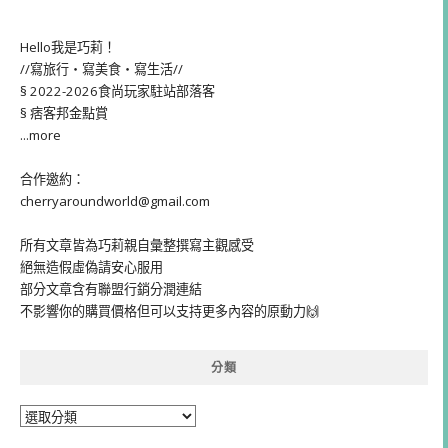
Hello我是巧莉！
//寫旅行・寫美食・寫生活//
§ 2022-2026食尚玩家駐站部落客
§ 痞客邦金點賞
...more
合作邀約：
cherryaroundworld@gmail.com
所有文章皆為巧莉親自彙整撰寫主觀感受
絕無造假虛偽請安心服用
部分文章含有聯盟行銷分潤連結
不影響你的購買價格但可以支持更多內容的原動力🙌
分類
分
類