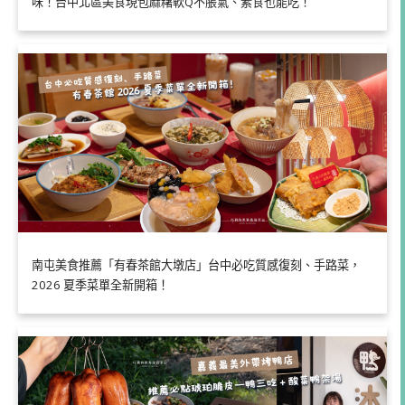
味！台中北區美食現包麻糬軟Q不脹氣、素食也能吃！
南屯美食推薦「有春茶館大墩店」台中必吃質感復刻、手路菜，
2026 夏季菜單全新開箱！