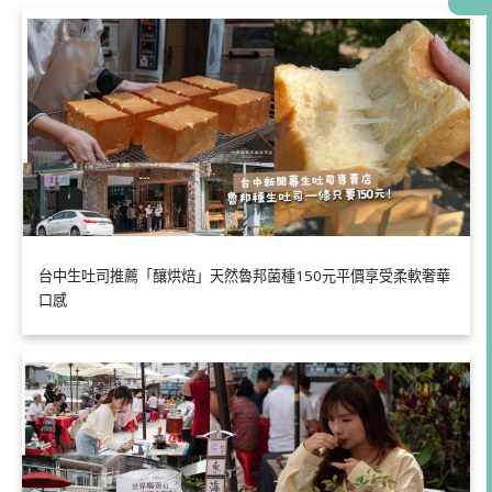
台中生吐司推薦「釀烘焙」天然魯邦菌種150元平價享受柔軟奢華
口感