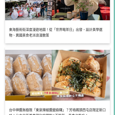
東海藝術街深度漫遊地圖！從「世界喝茶日」出發，設計美學選
物、異國美食老派浪漫散策
台中神醬無極限「東泉辣椒醬變麻糬」？芳塢碼頭西屯店限定新口