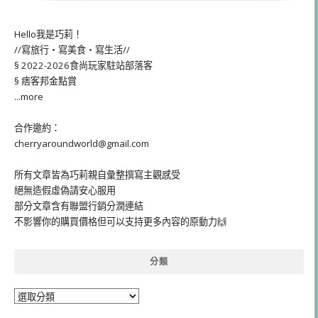
Hello我是巧莉！
//寫旅行・寫美食・寫生活//
§ 2022-2026食尚玩家駐站部落客
§ 痞客邦金點賞
...more
合作邀約：
cherryaroundworld@gmail.com
所有文章皆為巧莉親自彙整撰寫主觀感受
絕無造假虛偽請安心服用
部分文章含有聯盟行銷分潤連結
不影響你的購買價格但可以支持更多內容的原動力🙌
分類
分
類