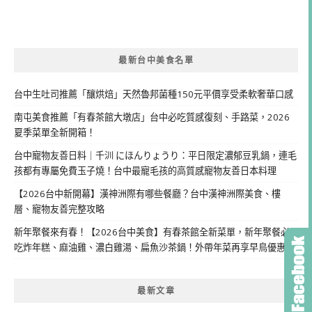
最新台中美食名單
台中生吐司推薦「釀烘焙」天然魯邦菌種150元平價享受柔軟奢華口感
南屯美食推薦「有春茶館大墩店」台中必吃質感復刻、手路菜，2026
夏季菜單全新開箱！
台中寵物友善日料｜千汌 にほんりょうり：平日限定濃郁豆乳鍋，連毛
孩都有專屬免費玉子燒！台中最寵毛孩的高質感寵物友善日本料理
【2026台中新開幕】漢神洲際有哪些餐廳？台中漢神洲際美食、樓
層、寵物友善完整攻略
新年聚餐來有春！【2026台中美食】有春茶館全新菜單，新年聚餐必
吃炸年糕、麻油雞、濃白雞湯、扁魚沙茶鍋！外帶年菜再享早鳥優惠
最新文章