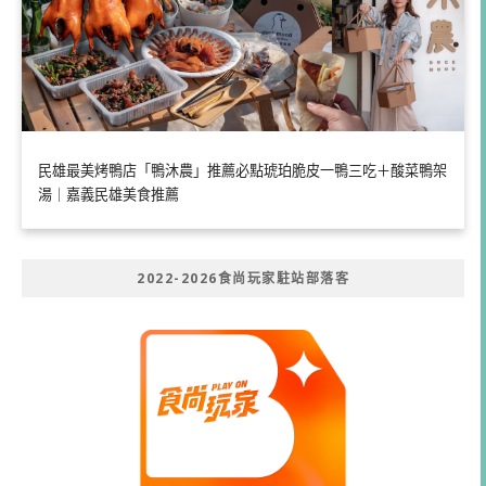
民雄最美烤鴨店「鴨沐農」推薦必點琥珀脆皮一鴨三吃＋酸菜鴨架
湯｜嘉義民雄美食推薦
2022-2026食尚玩家駐站部落客