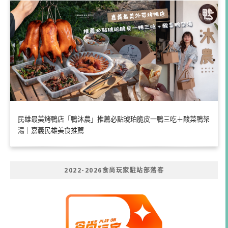
民雄最美烤鴨店「鴨沐農」推薦必點琥珀脆皮一鴨三吃＋酸菜鴨架
湯｜嘉義民雄美食推薦
2022-2026食尚玩家駐站部落客