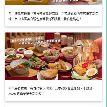
台中神醬無極限「東泉辣椒醬變麻糬」？芳塢碼頭西屯店限定新口
味！台中北區美食現包麻糬軟Q不脹氣、素食也能吃！
南屯美食推薦「有春茶館大墩店」台中必吃質感復刻、手路菜，
2026 夏季菜單全新開箱！