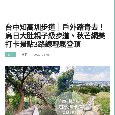
台中知高圳步道｜戶外踏青去！
烏日大肚親子級步道、秋芒網美
打卡景點3路線輕鬆登頂
台中
巧莉
2020-05-05