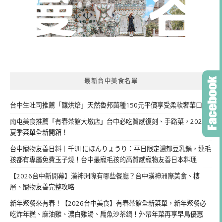
最新台中美食名單
台中生吐司推薦「釀烘焙」天然魯邦菌種150元平價享受柔軟奢華口感
南屯美食推薦「有春茶館大墩店」台中必吃質感復刻、手路菜，2026
夏季菜單全新開箱！
台中寵物友善日料｜千汌 にほんりょうり：平日限定濃郁豆乳鍋，連毛
孩都有專屬免費玉子燒！台中最寵毛孩的高質感寵物友善日本料理
【2026台中新開幕】漢神洲際有哪些餐廳？台中漢神洲際美食、樓
層、寵物友善完整攻略
新年聚餐來有春！【2026台中美食】有春茶館全新菜單，新年聚餐必
吃炸年糕、麻油雞、濃白雞湯、扁魚沙茶鍋！外帶年菜再享早鳥優惠