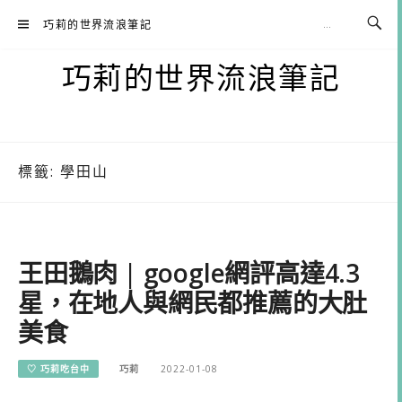
Skip
巧莉的世界流浪筆記
to
content
巧莉的世界流浪筆記
標籤:
學田山
王田鵝肉 | google網評高達4.3
星，在地人與網民都推薦的大肚
美食
♡ 巧莉吃台中
巧莉
2022-01-08