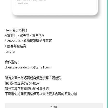
Hello我是巧莉！
//寫旅行・寫美食・寫生活//
§ 2022-2026食尚玩家駐站部落客
§ 痞客邦金點賞
...more
合作邀約：
cherryaroundworld@gmail.com
所有文章皆為巧莉親自彙整撰寫主觀感受
絕無造假虛偽請安心服用
部分文章含有聯盟行銷分潤連結
不影響你的購買價格但可以支持更多內容的原動力🙌
分類