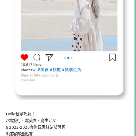
Hello我是巧莉！
//寫旅行・寫美食・寫生活//
§ 2022-2026食尚玩家駐站部落客
§ 痞客邦金點賞