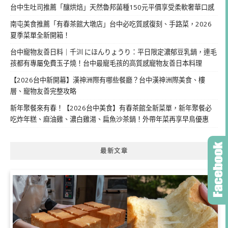
台中生吐司推薦「釀烘焙」天然魯邦菌種150元平價享受柔軟奢華口感
南屯美食推薦「有春茶館大墩店」台中必吃質感復刻、手路菜，2026
夏季菜單全新開箱！
台中寵物友善日料｜千汌 にほんりょうり：平日限定濃郁豆乳鍋，連毛
孩都有專屬免費玉子燒！台中最寵毛孩的高質感寵物友善日本料理
【2026台中新開幕】漢神洲際有哪些餐廳？台中漢神洲際美食、樓
層、寵物友善完整攻略
新年聚餐來有春！【2026台中美食】有春茶館全新菜單，新年聚餐必
吃炸年糕、麻油雞、濃白雞湯、扁魚沙茶鍋！外帶年菜再享早鳥優惠
最新文章