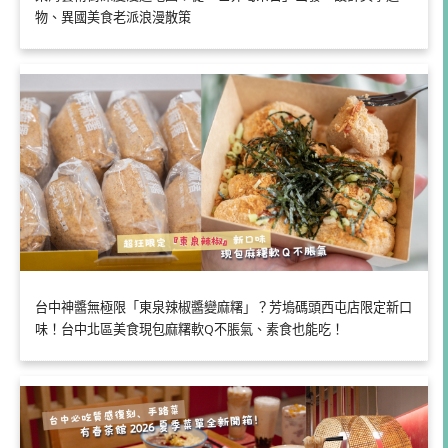
物、異國美食老派浪漫散策
台中神醬無極限「東泉辣椒醬變麻糬」？芳塢碼頭西屯店限定新口
味！台中北區美食現包麻糬軟Q不脹氣、素食也能吃！