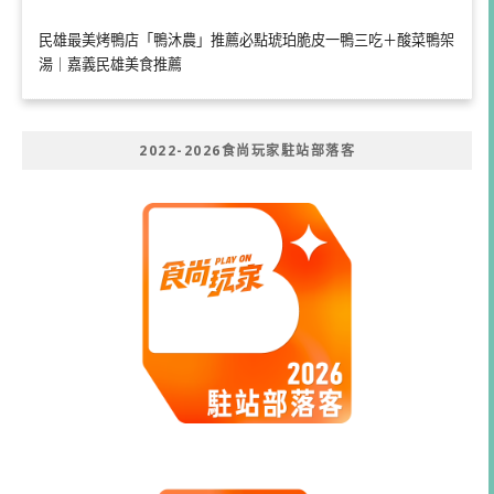
民雄最美烤鴨店「鴨沐農」推薦必點琥珀脆皮一鴨三吃＋酸菜鴨架
湯｜嘉義民雄美食推薦
2022-2026食尚玩家駐站部落客