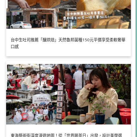
台中生吐司推薦「釀烘焙」天然魯邦菌種150元平價享受柔軟奢華
口感
東海藝術街深度漫遊地圖！從「世界喝茶日」出發，設計美學選