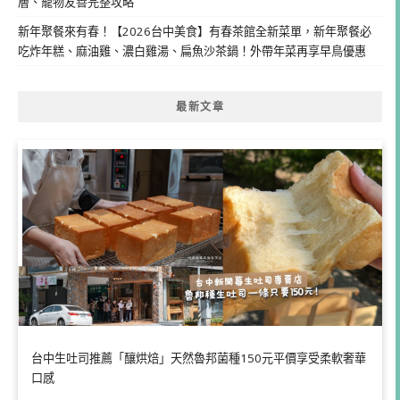
層、寵物友善完整攻略
新年聚餐來有春！【2026台中美食】有春茶館全新菜單，新年聚餐必
吃炸年糕、麻油雞、濃白雞湯、扁魚沙茶鍋！外帶年菜再享早鳥優惠
最新文章
台中生吐司推薦「釀烘焙」天然魯邦菌種150元平價享受柔軟奢華
口感