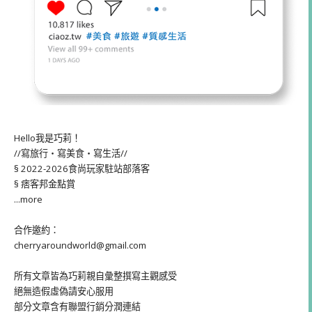
Hello我是巧莉！
//寫旅行・寫美食・寫生活//
§ 2022-2026食尚玩家駐站部落客
§ 痞客邦金點賞
...more
合作邀約：
cherryaroundworld@gmail.com
所有文章皆為巧莉親自彙整撰寫主觀感受
絕無造假虛偽請安心服用
部分文章含有聯盟行銷分潤連結