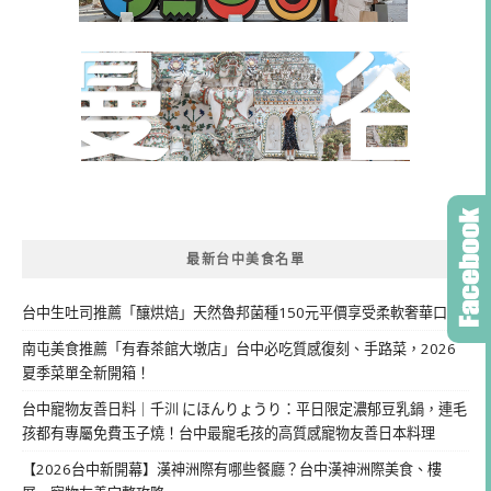
最新台中美食名單
台中生吐司推薦「釀烘焙」天然魯邦菌種150元平價享受柔軟奢華口感
南屯美食推薦「有春茶館大墩店」台中必吃質感復刻、手路菜，2026
夏季菜單全新開箱！
台中寵物友善日料｜千汌 にほんりょうり：平日限定濃郁豆乳鍋，連毛
孩都有專屬免費玉子燒！台中最寵毛孩的高質感寵物友善日本料理
【2026台中新開幕】漢神洲際有哪些餐廳？台中漢神洲際美食、樓