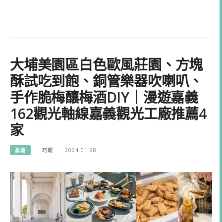
大埔美園區白色歐風莊園、方塊
酥試吃到飽、銅管樂器吹喇叭、
手作脆梅釀梅酒DIY｜漫遊嘉義
162觀光軸線嘉義觀光工廠推薦4
家
嘉義
巧莉
2024-01-28