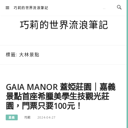
Skip
巧莉的世界流浪筆記
to
content
巧莉的世界流浪筆記
標籤:
大林景點
GAIA MANOR 蓋婭莊園｜嘉義
景點首座希臘美學生技觀光莊
園，門票只要100元！
嘉義
巧莉
2024-04-27