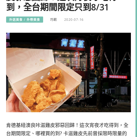
到，全台期間限定只到8/31
外送美食 / 外帶美食
巧莉
2020-07-16
肯德基紐澳良咔滋雞皮邪惡回歸！這次宵夜才吃得到，全
台期間限定、哪裡買的到? 卡滋雞皮先前曾採限時限量的