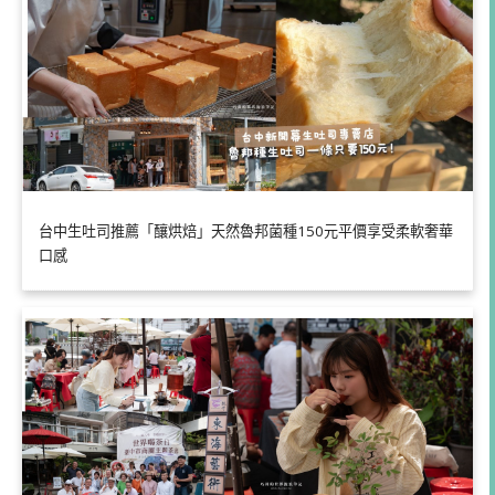
台中生吐司推薦「釀烘焙」天然魯邦菌種150元平價享受柔軟奢華
口感