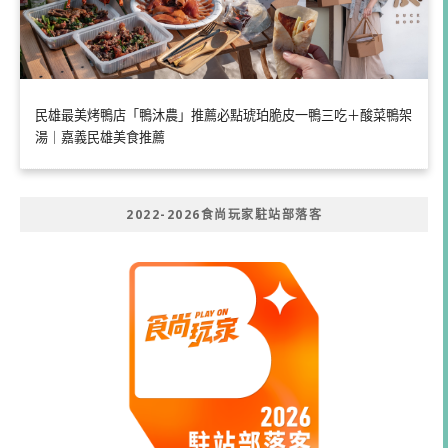
民雄最美烤鴨店「鴨沐農」推薦必點琥珀脆皮一鴨三吃＋酸菜鴨架
湯｜嘉義民雄美食推薦
2022-2026食尚玩家駐站部落客