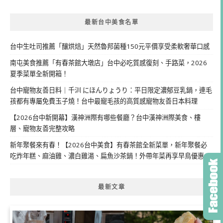
最新台中美食名單
台中生吐司推薦「釀烘焙」天然魯邦菌種150元平價享受柔軟奢華口感
南屯美食推薦「有春茶館大墩店」台中必吃質感復刻、手路菜，2026
夏季菜單全新開箱！
台中寵物友善日料｜千汌 にほんりょうり：平日限定濃郁豆乳鍋，連毛
孩都有專屬免費玉子燒！台中最寵毛孩的高質感寵物友善日本料理
【2026台中新開幕】漢神洲際有哪些餐廳？台中漢神洲際美食、樓
層、寵物友善完整攻略
新年聚餐來有春！【2026台中美食】有春茶館全新菜單，新年聚餐必
吃炸年糕、麻油雞、濃白雞湯、扁魚沙茶鍋！外帶年菜再享早鳥優惠
最新文章