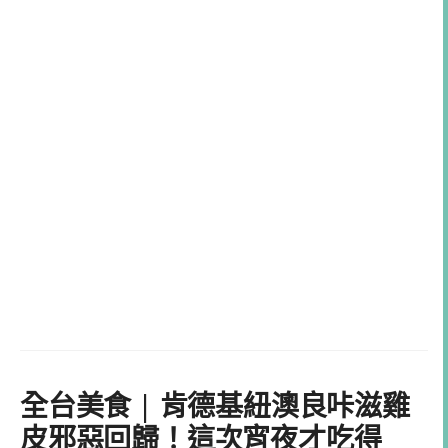
全台美食 | 肯德基紐澳良咔滋雞
皮邪惡回歸！這次宵夜才吃得