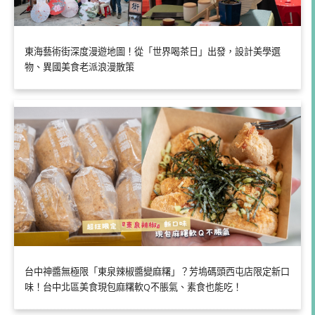
東海藝術街深度漫遊地圖！從「世界喝茶日」出發，設計美學選
物、異國美食老派浪漫散策
台中神醬無極限「東泉辣椒醬變麻糬」？芳塢碼頭西屯店限定新口
味！台中北區美食現包麻糬軟Q不脹氣、素食也能吃！