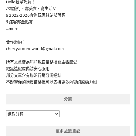
Hello我是巧莉！
//寫旅行・寫美食・寫生活//
§ 2022-2026食尚玩家駐站部落客
§ 痞客邦金點賞
...more
合作邀約：
cherryaroundworld@gmail.com
所有文章皆為巧莉親自彙整撰寫主觀感受
絕無造假虛偽請安心服用
部分文章含有聯盟行銷分潤連結
不影響你的購買價格但可以支持更多內容的原動力🙌
分類
分
類
更多旅遊筆記