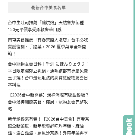
最新台中美食名單
台中生吐司推薦「釀烘焙」天然魯邦菌種
150元平價享受柔軟奢華口感
南屯美食推薦「有春茶館大墩店」台中必吃
質感復刻、手路菜，2026 夏季菜單全新開
箱！
台中寵物友善日料｜千汌 にほんりょうり：
平日限定濃郁豆乳鍋，連毛孩都有專屬免費
玉子燒！台中最寵毛孩的高質感寵物友善日
本料理
【2026台中新開幕】漢神洲際有哪些餐廳？
台中漢神洲際美食、樓層、寵物友善完整攻
略
新年聚餐來有春！【2026台中美食】有春茶
館全新菜單，新年聚餐必吃炸年糕、麻油
雞、濃白雞湯、扁魚沙茶鍋！外帶年菜再享