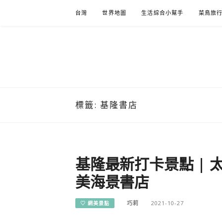
Skip
台灣
世界地圖
生活綜合小幫手
菜鳥旅
to
content
標籤:
基隆書店
基隆最新打卡景點 | 
美海景書店
巧莉
2021-10-27
♡ 網美景點