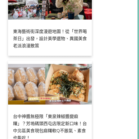
東海藝術街深度漫遊地圖！從「世界喝
茶日」出發，設計美學選物、異國美食
老派浪漫散策
台中神醬無極限「東泉辣椒醬變麻
糬」？芳塢碼頭西屯店限定新口味！台
中北區美食現包麻糬軟Q不脹氣、素食
也能吃！