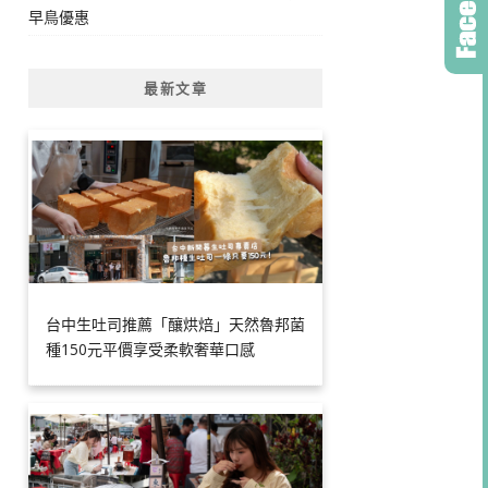
早鳥優惠
最新文章
台中生吐司推薦「釀烘焙」天然魯邦菌
種150元平價享受柔軟奢華口感