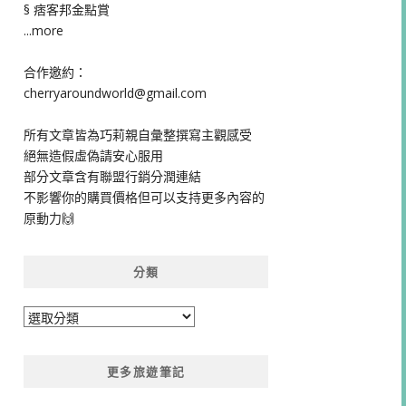
§ 痞客邦金點賞
...more
合作邀約：
cherryaroundworld@gmail.com
所有文章皆為巧莉親自彙整撰寫主觀感受
絕無造假虛偽請安心服用
部分文章含有聯盟行銷分潤連結
不影響你的購買價格但可以支持更多內容的
原動力🙌
分類
分
類
更多旅遊筆記