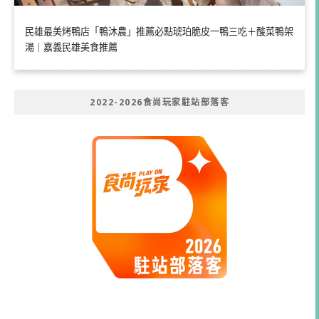
民雄最美烤鴨店「鴨沐農」推薦必點琥珀脆皮一鴨三吃＋酸菜鴨架
湯｜嘉義民雄美食推薦
2022-2026食尚玩家駐站部落客