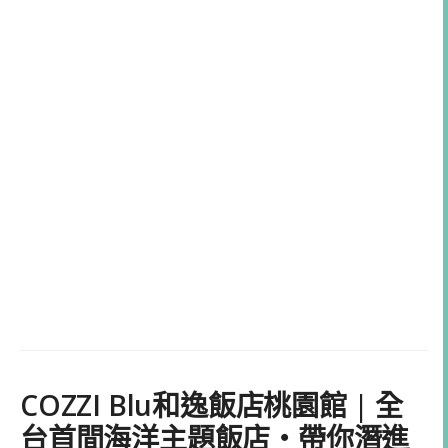
COZZI Blu和逸飯店桃園館 | 全
台首間海洋主題飯店・帶你潛進