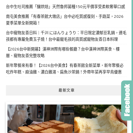
台中生吐司推薦「釀烘焙」天然魯邦菌種150元平價享受柔軟奢華口感
南屯美食推薦「有春茶館大墩店」台中必吃質感復刻、手路菜，2026
夏季菜單全新開箱！
台中寵物友善日料｜千汌 にほんりょうり：平日限定濃郁豆乳鍋，連毛
孩都有專屬免費玉子燒！台中最寵毛孩的高質感寵物友善日本料理
【2026台中新開幕】漢神洲際有哪些餐廳？台中漢神洲際美食、樓
層、寵物友善完整攻略
新年聚餐來有春！【2026台中美食】有春茶館全新菜單，新年聚餐必
吃炸年糕、麻油雞、濃白雞湯、扁魚沙茶鍋！外帶年菜再享早鳥優惠
最新文章