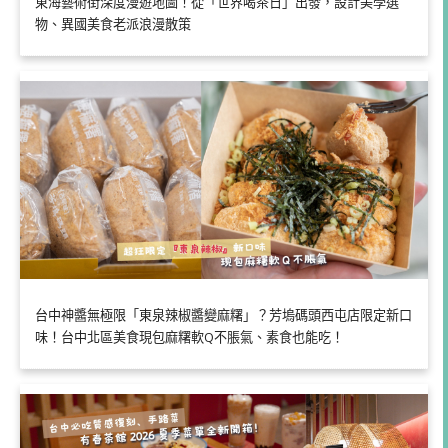
東海藝術街深度漫遊地圖！從「世界喝茶日」出發，設計美學選
物、異國美食老派浪漫散策
台中神醬無極限「東泉辣椒醬變麻糬」？芳塢碼頭西屯店限定新口
味！台中北區美食現包麻糬軟Q不脹氣、素食也能吃！