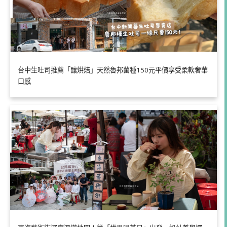
台中生吐司推薦「釀烘焙」天然魯邦菌種150元平價享受柔軟奢華
口感