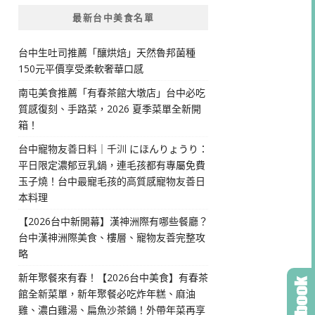
最新台中美食名單
台中生吐司推薦「釀烘焙」天然魯邦菌種
150元平價享受柔軟奢華口感
南屯美食推薦「有春茶館大墩店」台中必吃
質感復刻、手路菜，2026 夏季菜單全新開
箱！
台中寵物友善日料｜千汌 にほんりょうり：
平日限定濃郁豆乳鍋，連毛孩都有專屬免費
玉子燒！台中最寵毛孩的高質感寵物友善日
本料理
【2026台中新開幕】漢神洲際有哪些餐廳？
台中漢神洲際美食、樓層、寵物友善完整攻
略
新年聚餐來有春！【2026台中美食】有春茶
館全新菜單，新年聚餐必吃炸年糕、麻油
雞、濃白雞湯、扁魚沙茶鍋！外帶年菜再享