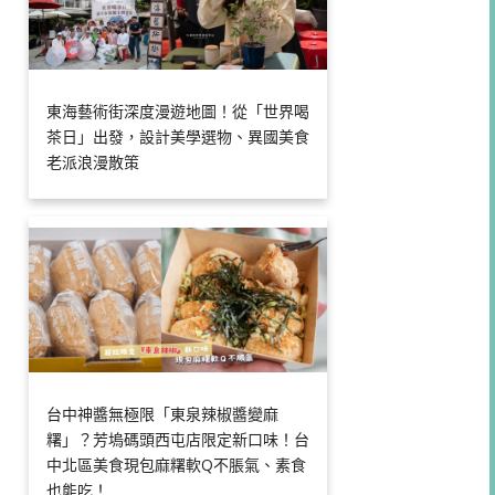
東海藝術街深度漫遊地圖！從「世界喝
茶日」出發，設計美學選物、異國美食
老派浪漫散策
台中神醬無極限「東泉辣椒醬變麻
糬」？芳塢碼頭西屯店限定新口味！台
中北區美食現包麻糬軟Q不脹氣、素食
也能吃！