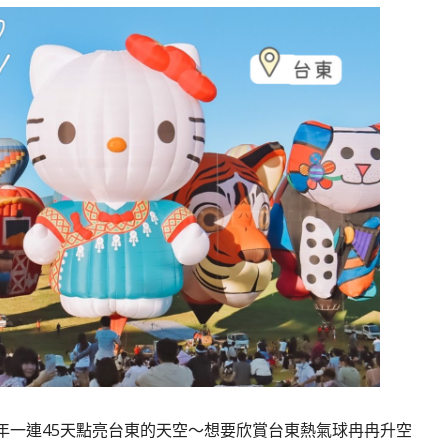
年一連45天點亮台東的天空～想要欣賞台東熱氣球冉冉升空