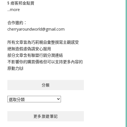
§ 痞客邦金點賞
...more
合作邀約：
cherryaroundworld@gmail.com
所有文章皆為巧莉親自彙整撰寫主觀感受
絕無造假虛偽請安心服用
部分文章含有聯盟行銷分潤連結
不影響你的購買價格但可以支持更多內容的
原動力🙌
分類
分
類
更多旅遊筆記