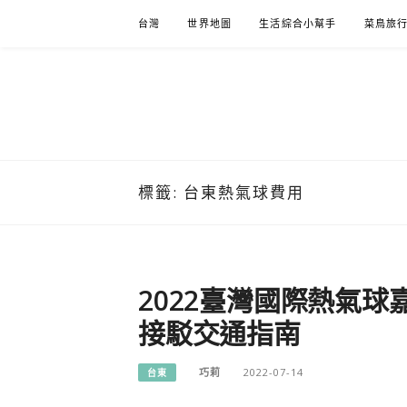
Skip
台灣
世界地圖
生活綜合小幫手
菜鳥旅
to
content
標籤:
台東熱氣球費用
2022臺灣國際熱氣球
接駁交通指南
巧莉
2022-07-14
台東