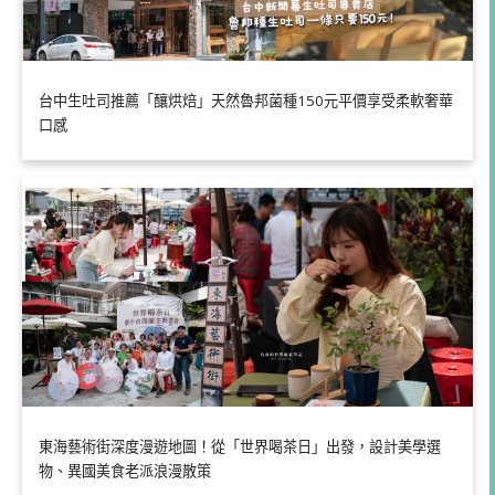
台中生吐司推薦「釀烘焙」天然魯邦菌種150元平價享受柔軟奢華
口感
東海藝術街深度漫遊地圖！從「世界喝茶日」出發，設計美學選
物、異國美食老派浪漫散策