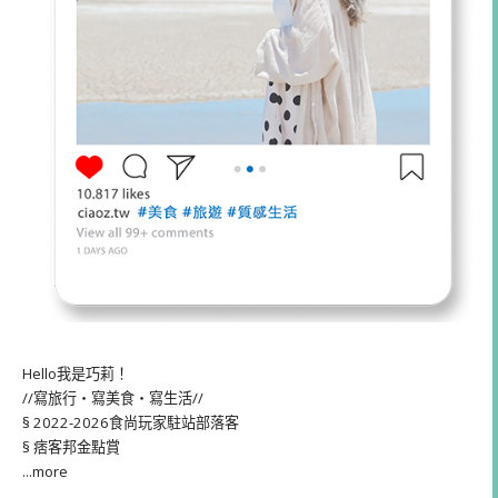
Hello我是巧莉！
//寫旅行・寫美食・寫生活//
§ 2022-2026食尚玩家駐站部落客
§ 痞客邦金點賞
...more