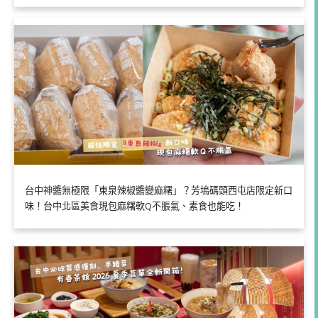
台中神醬無極限「東泉辣椒醬變麻糬」？芳塢碼頭西屯店限定新口
味！台中北區美食現包麻糬軟Q不脹氣、素食也能吃！