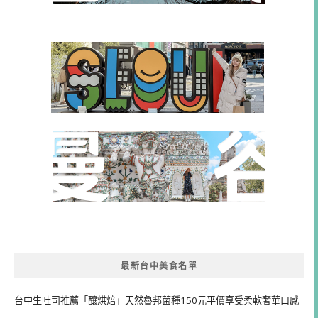
最新台中美食名單
台中生吐司推薦「釀烘焙」天然魯邦菌種150元平價享受柔軟奢華口感