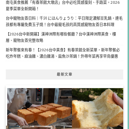
南屯美食推薦「有春茶館大墩店」台中必吃質感復刻、手路菜，2026
夏季菜單全新開箱！
台中寵物友善日料｜千汌 にほんりょうり：平日限定濃郁豆乳鍋，連毛
孩都有專屬免費玉子燒！台中最寵毛孩的高質感寵物友善日本料理
【2026台中新開幕】漢神洲際有哪些餐廳？台中漢神洲際美食、樓
層、寵物友善完整攻略
新年聚餐來有春！【2026台中美食】有春茶館全新菜單，新年聚餐必
吃炸年糕、麻油雞、濃白雞湯、扁魚沙茶鍋！外帶年菜再享早鳥優惠
最新文章