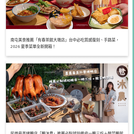
南屯美食推薦「有春茶館大墩店」台中必吃質感復刻、手路菜，
2026 夏季菜單全新開箱！
民雄最美烤鴨店「鴨沐農」推薦必點琥珀脆皮一鴨三吃＋酸菜鴨架