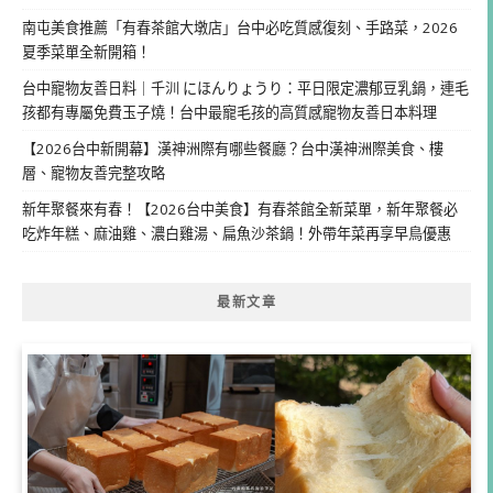
南屯美食推薦「有春茶館大墩店」台中必吃質感復刻、手路菜，2026
夏季菜單全新開箱！
台中寵物友善日料｜千汌 にほんりょうり：平日限定濃郁豆乳鍋，連毛
孩都有專屬免費玉子燒！台中最寵毛孩的高質感寵物友善日本料理
【2026台中新開幕】漢神洲際有哪些餐廳？台中漢神洲際美食、樓
層、寵物友善完整攻略
新年聚餐來有春！【2026台中美食】有春茶館全新菜單，新年聚餐必
吃炸年糕、麻油雞、濃白雞湯、扁魚沙茶鍋！外帶年菜再享早鳥優惠
最新文章