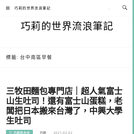
Skip
巧莉的世界流浪筆記
to
content
巧莉的世界流浪筆記
標籤:
台中南區早餐
三牧田麵包專門店｜超人氣富士
山生吐司！還有富士山蛋糕，老
闆把日本搬來台灣了，中興大學
生吐司
♡ 巧莉吃台中
巧莉
2021-02-02