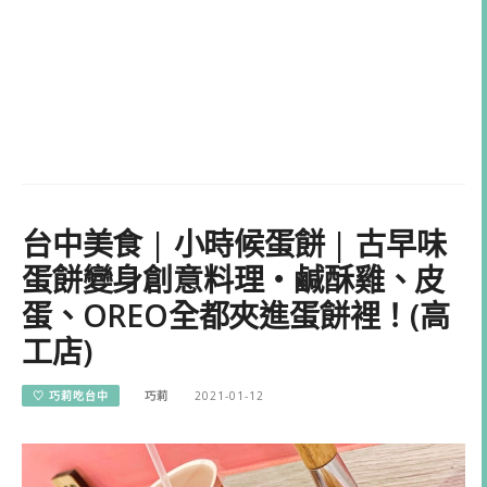
台中美食 | 小時候蛋餅 | 古早味
蛋餅變身創意料理・鹹酥雞、皮
蛋、OREO全都夾進蛋餅裡！(高
工店)
♡ 巧莉吃台中
巧莉
2021-01-12