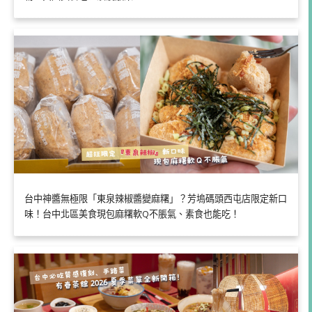
台中神醬無極限「東泉辣椒醬變麻糬」？芳塢碼頭西屯店限定新口
味！台中北區美食現包麻糬軟Q不脹氣、素食也能吃！