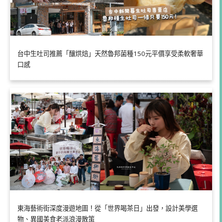
台中生吐司推薦「釀烘焙」天然魯邦菌種150元平價享受柔軟奢華
口感
東海藝術街深度漫遊地圖！從「世界喝茶日」出發，設計美學選
物、異國美食老派浪漫散策