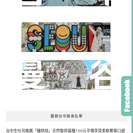
最新台中美食名單
台中生吐司推薦「釀烘焙」天然魯邦菌種150元平價享受柔軟奢華口感