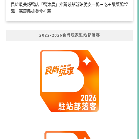
民雄最美烤鴨店「鴨沐農」推薦必點琥珀脆皮一鴨三吃＋酸菜鴨架
湯｜嘉義民雄美食推薦
2022-2026食尚玩家駐站部落客