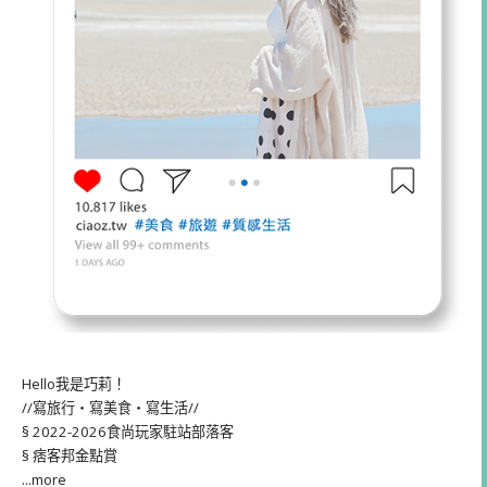
Hello我是巧莉！
//寫旅行・寫美食・寫生活//
§ 2022-2026食尚玩家駐站部落客
§ 痞客邦金點賞
...more