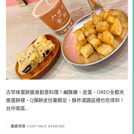
古早味蛋餅變身創意料理！鹹酥雞、皮蛋、OREO全都夾
進蛋餅裡，Q彈餅皮份量飽足，酥炸湯圓這裡也吃得到！
台中南區…
CONTINUE READING