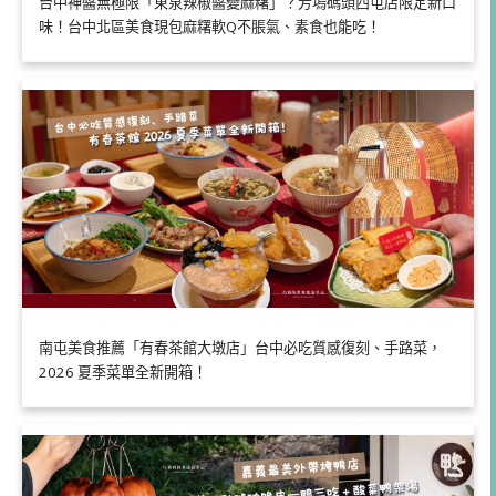
台中神醬無極限「東泉辣椒醬變麻糬」？芳塢碼頭西屯店限定新口
味！台中北區美食現包麻糬軟Q不脹氣、素食也能吃！
南屯美食推薦「有春茶館大墩店」台中必吃質感復刻、手路菜，
2026 夏季菜單全新開箱！