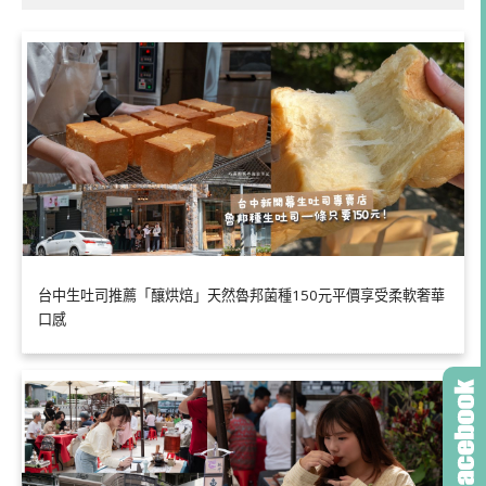
台中生吐司推薦「釀烘焙」天然魯邦菌種150元平價享受柔軟奢華
口感