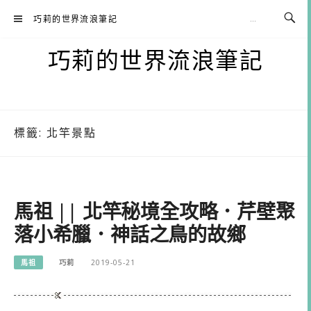
Skip
巧莉的世界流浪筆記
to
content
巧莉的世界流浪筆記
標籤:
北竿景點
馬祖 || 北竿秘境全攻略．芹壁聚
落小希臘．神話之鳥的故鄉
馬祖
巧莉
2019-05-21