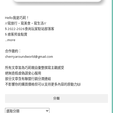
Hello我是巧莉！
//寫旅行・寫美食・寫生活//
§ 2022-2026食尚玩家駐站部落客
§ 痞客邦金點賞
...more
合作邀約：
cherryaroundworld@gmail.com
所有文章皆為巧莉親自彙整撰寫主觀感受
絕無造假虛偽請安心服用
部分文章含有聯盟行銷分潤連結
不影響你的購買價格但可以支持更多內容的原動力🙌
分類
分