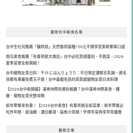
最新台中美食名單
台中生吐司推薦「釀烘焙」天然魯邦菌種150元平價享受柔軟奢華口感
南屯美食推薦「有春茶館大墩店」台中必吃質感復刻、手路菜，2026
夏季菜單全新開箱！
台中寵物友善日料｜千汌 にほんりょうり：平日限定濃郁豆乳鍋，連毛
孩都有專屬免費玉子燒！台中最寵毛孩的高質感寵物友善日本料理
【2026台中新開幕】漢神洲際有哪些餐廳？台中漢神洲際美食、樓
層、寵物友善完整攻略
新年聚餐來有春！【2026台中美食】有春茶館全新菜單，新年聚餐必
吃炸年糕、麻油雞、濃白雞湯、扁魚沙茶鍋！外帶年菜再享早鳥優惠
最新文章