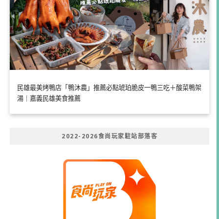
民雄最美烤鴨店「鴨沐農」推薦必點琥珀脆皮一鴨三吃＋酸菜鴨架
湯｜嘉義民雄美食推薦
2022-2026食尚玩家駐站部落客