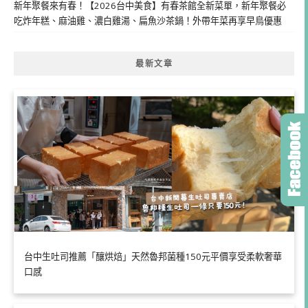
新年聚餐來有春！【2026台中美食】有春茶館全新菜單，新年聚餐必
吃炸年糕、麻油雞、濃白雞湯、扁魚沙茶鍋！外帶年菜再享早鳥優惠
最新文章
台中生吐司推薦「釀烘焙」天然魯邦菌種150元平價享受柔軟奢華
口感