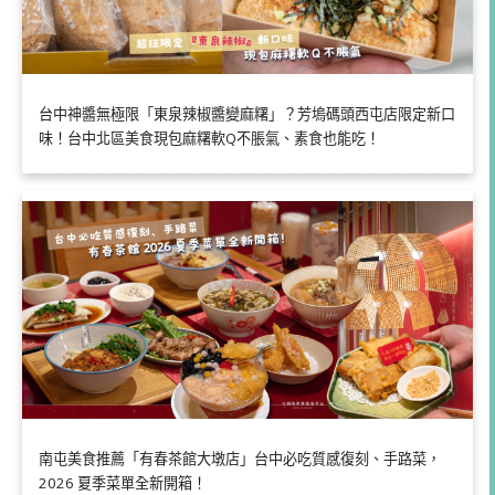
台中神醬無極限「東泉辣椒醬變麻糬」？芳塢碼頭西屯店限定新口
味！台中北區美食現包麻糬軟Q不脹氣、素食也能吃！
南屯美食推薦「有春茶館大墩店」台中必吃質感復刻、手路菜，
2026 夏季菜單全新開箱！