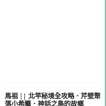
馬祖 || 北竿秘境全攻略．芹壁聚
落小希臘．神話之鳥的故鄉