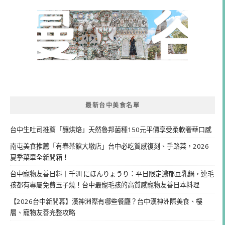
最新台中美食名單
台中生吐司推薦「釀烘焙」天然魯邦菌種150元平價享受柔軟奢華口感
南屯美食推薦「有春茶館大墩店」台中必吃質感復刻、手路菜，2026
夏季菜單全新開箱！
台中寵物友善日料｜千汌 にほんりょうり：平日限定濃郁豆乳鍋，連毛
孩都有專屬免費玉子燒！台中最寵毛孩的高質感寵物友善日本料理
【2026台中新開幕】漢神洲際有哪些餐廳？台中漢神洲際美食、樓
層、寵物友善完整攻略