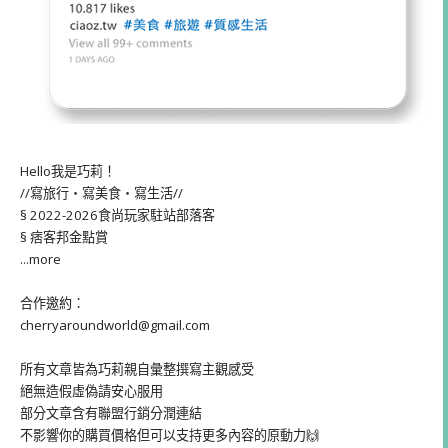
Hello我是巧莉！
//寫旅行・寫美食・寫生活//
§ 2022-2026食尚玩家駐站部落客
§ 痞客邦金點賞
...more
合作邀約：
cherryaroundworld@gmail.com
所有文章皆為巧莉親自彙整撰寫主觀感受
絕無造假虛偽請安心服用
部分文章含有聯盟行銷分潤連結
不影響你的購買價格但可以支持更多內容的原動力🙌