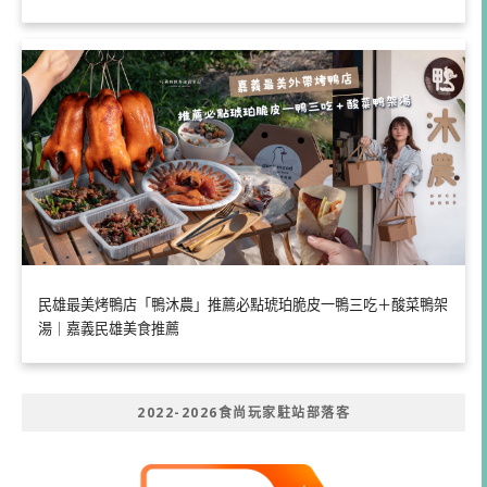
民雄最美烤鴨店「鴨沐農」推薦必點琥珀脆皮一鴨三吃＋酸菜鴨架
湯｜嘉義民雄美食推薦
2022-2026食尚玩家駐站部落客