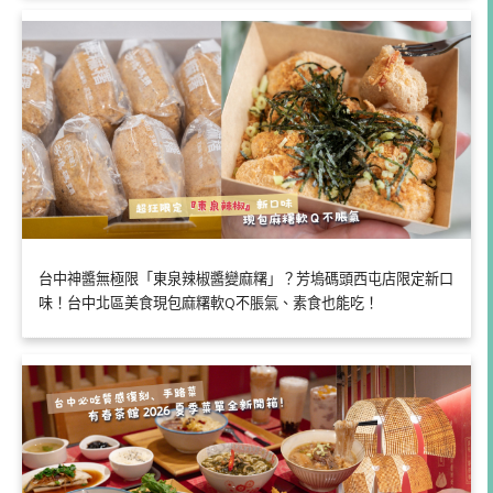
台中神醬無極限「東泉辣椒醬變麻糬」？芳塢碼頭西屯店限定新口
味！台中北區美食現包麻糬軟Q不脹氣、素食也能吃！