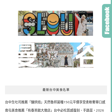
最新台中美食名單
台中生吐司推薦「釀烘焙」天然魯邦菌種150元平價享受柔軟奢華口感
南屯美食推薦「有春茶館大墩店」台中必吃質感復刻、手路菜，2026