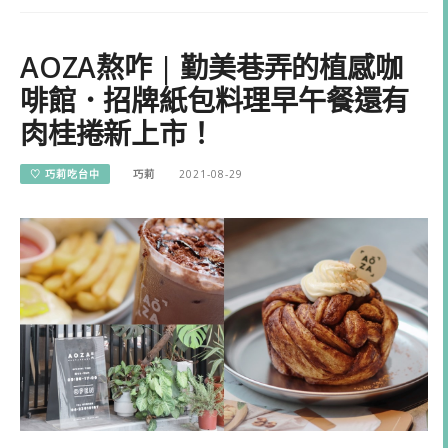
AOZA熬咋 | 勤美巷弄的植感咖
啡館．招牌紙包料理早午餐還有
肉桂捲新上市！
♡ 巧莉吃台中
巧莉
2021-08-29