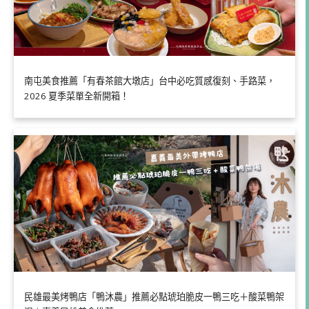
南屯美食推薦「有春茶館大墩店」台中必吃質感復刻、手路菜，
2026 夏季菜單全新開箱！
民雄最美烤鴨店「鴨沐農」推薦必點琥珀脆皮一鴨三吃＋酸菜鴨架