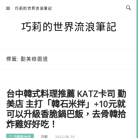
Skip
巧莉的世界流浪筆記
to
content
巧莉的世界流浪筆記
標籤:
勤美綠園道
台中韓式料理推薦 KATZ卡司 勤
美店 主打「韓石米拌」+10元就
可以升級香脆鍋巴飯，去骨韓拾
炸雞好好吃！
♡ 巧莉吃台中
巧莉
2022-08-10