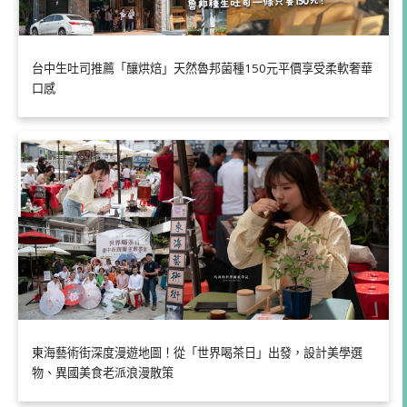
台中生吐司推薦「釀烘焙」天然魯邦菌種150元平價享受柔軟奢華
口感
東海藝術街深度漫遊地圖！從「世界喝茶日」出發，設計美學選
物、異國美食老派浪漫散策