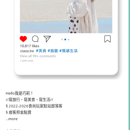
Hello我是巧莉！
//寫旅行・寫美食・寫生活//
§ 2022-2026食尚玩家駐站部落客
§ 痞客邦金點賞
...more