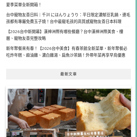
夏季菜單全新開箱！
台中寵物友善日料｜千汌 にほんりょうり：平日限定濃郁豆乳鍋，連毛
孩都有專屬免費玉子燒！台中最寵毛孩的高質感寵物友善日本料理
【2026台中新開幕】漢神洲際有哪些餐廳？台中漢神洲際美食、樓
層、寵物友善完整攻略
新年聚餐來有春！【2026台中美食】有春茶館全新菜單，新年聚餐必
吃炸年糕、麻油雞、濃白雞湯、扁魚沙茶鍋！外帶年菜再享早鳥優惠
最新文章