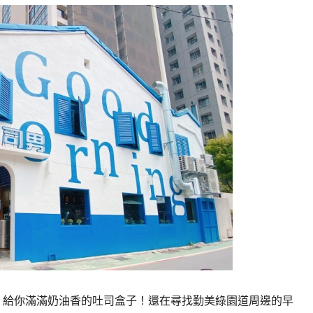
 」給你滿滿奶油香的吐司盒子！還在尋找勤美綠園道周邊的早