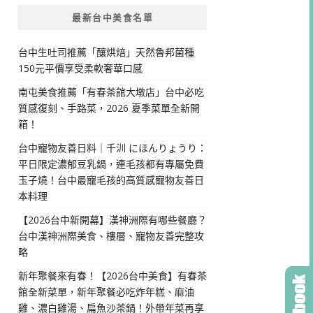
最新台中美食名單
台中生吐司推薦「釀烘焙」天然魯邦菌種
150元平價享受柔軟奢華口感
南屯美食推薦「有春茶館大墩店」台中必吃
質感復刻、手路菜，2026 夏季菜單全新開
箱！
台中寵物友善日料｜千汌 にほんりょうり：
平日限定濃郁豆乳鍋，連毛孩都有專屬免費
玉子燒！台中最寵毛孩的高質感寵物友善日
本料理
【2026台中新開幕】漢神洲際有哪些餐廳？
台中漢神洲際美食、樓層、寵物友善完整攻
略
新年聚餐來有春！【2026台中美食】有春茶
館全新菜單，新年聚餐必吃炸年糕、麻油
雞、濃白雞湯、扁魚沙茶鍋！外帶年菜再享