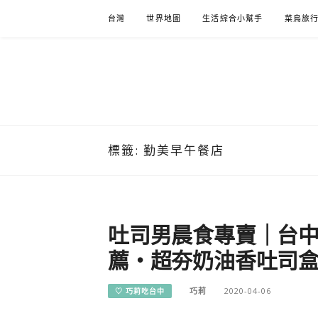
Skip
台灣
世界地圖
生活綜合小幫手
菜鳥旅
to
content
標籤:
勤美早午餐店
吐司男晨食專賣｜台
薦・超夯奶油香吐司
巧莉
2020-04-06
♡ 巧莉吃台中