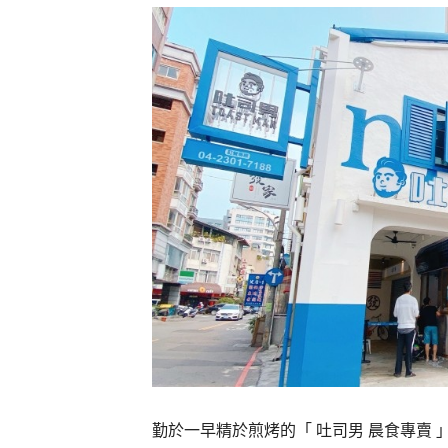
勤於一早精於煎烤的「 吐司男 晨食專賣