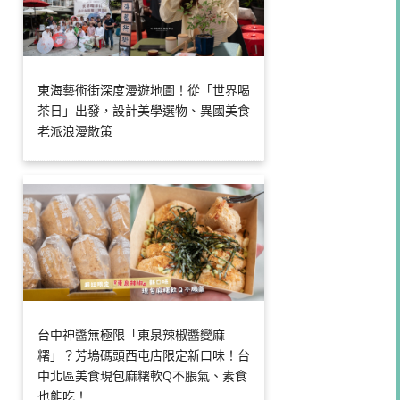
東海藝術街深度漫遊地圖！從「世界喝
茶日」出發，設計美學選物、異國美食
老派浪漫散策
台中神醬無極限「東泉辣椒醬變麻
糬」？芳塢碼頭西屯店限定新口味！台
中北區美食現包麻糬軟Q不脹氣、素食
也能吃！