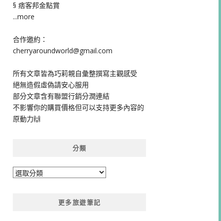
§ 痞客邦金點賞
...more
合作邀約：
cherryaroundworld@gmail.com
所有文章皆為巧莉親自彙整撰寫主觀感受
絕無造假虛偽請安心服用
部分文章含有聯盟行銷分潤連結
不影響你的購買價格但可以支持更多內容的
原動力🙌
分類
分
類
更多旅遊筆記