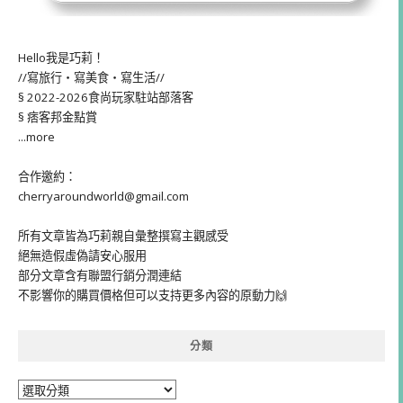
Hello我是巧莉！
//寫旅行・寫美食・寫生活//
§ 2022-2026食尚玩家駐站部落客
§ 痞客邦金點賞
...more
合作邀約：
cherryaroundworld@gmail.com
所有文章皆為巧莉親自彙整撰寫主觀感受
絕無造假虛偽請安心服用
部分文章含有聯盟行銷分潤連結
不影響你的購買價格但可以支持更多內容的原動力🙌
分類
分