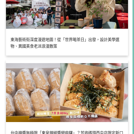
東海藝術街深度漫遊地圖！從「世界喝茶日」出發，設計美學選
物、異國美食老派浪漫散策
台中神醬無極限「東泉辣椒醬變麻糬」？芳塢碼頭西屯店限定新口