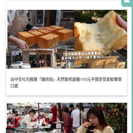
台中生吐司推薦「釀烘焙」天然魯邦菌種150元平價享受柔軟奢華
口感