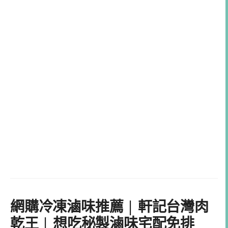
網購冷凍滷味推薦 | 軒記台灣肉
乾王 | 想吃秘製滷味宅配免排