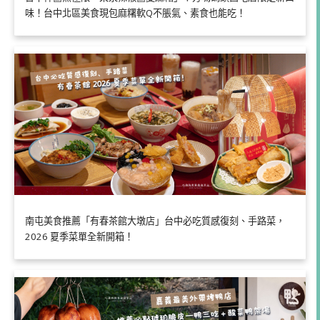
味！台中北區美食現包麻糬軟Q不脹氣、素食也能吃！
南屯美食推薦「有春茶館大墩店」台中必吃質感復刻、手路菜，
2026 夏季菜單全新開箱！