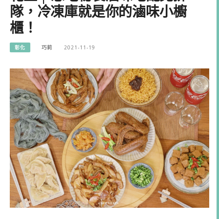
隊，冷凍庫就是你的滷味小櫥
櫃！
彰化
巧莉
2021-11-19