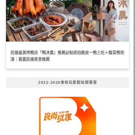
民雄最美烤鴨店「鴨沐農」推薦必點琥珀脆皮一鴨三吃＋酸菜鴨架
湯｜嘉義民雄美食推薦
2022-2026食尚玩家駐站部落客