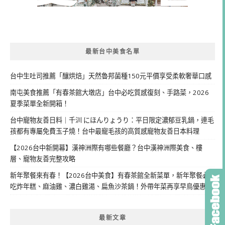
最新台中美食名單
台中生吐司推薦「釀烘焙」天然魯邦菌種150元平價享受柔軟奢華口感
南屯美食推薦「有春茶館大墩店」台中必吃質感復刻、手路菜，2026
夏季菜單全新開箱！
台中寵物友善日料｜千汌 にほんりょうり：平日限定濃郁豆乳鍋，連毛
孩都有專屬免費玉子燒！台中最寵毛孩的高質感寵物友善日本料理
【2026台中新開幕】漢神洲際有哪些餐廳？台中漢神洲際美食、樓
層、寵物友善完整攻略
新年聚餐來有春！【2026台中美食】有春茶館全新菜單，新年聚餐必
吃炸年糕、麻油雞、濃白雞湯、扁魚沙茶鍋！外帶年菜再享早鳥優惠
最新文章